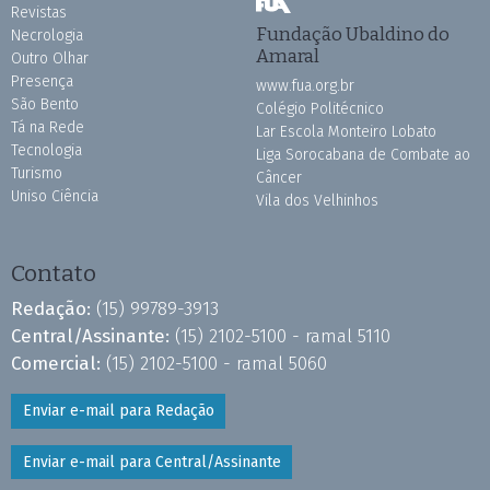
Revistas
Fundação Ubaldino do
Necrologia
Amaral
Outro Olhar
Presença
www.fua.org.br
São Bento
Colégio Politécnico
Tá na Rede
Lar Escola Monteiro Lobato
Tecnologia
Liga Sorocabana de Combate ao
Turismo
Câncer
Uniso Ciência
Vila dos Velhinhos
Contato
Redação:
(15) 99789-3913
Central/Assinante:
(15) 2102-5100 - ramal 5110
Comercial:
(15) 2102-5100 - ramal 5060
Enviar e-mail para Redação
Enviar e-mail para Central/Assinante