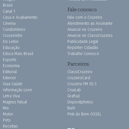
Brasil
Fale conosco
Canal 1
Casa e Acabamento
Fale com o Cruzeiro
Cinema
Atendimento ao Assinante
Condomínios
Anuncie no Cruzeiro
Cruzeirinho
Anuncie no ClassiCruzeiro
Do Leitor
Publicidade Legal
Educação
Repórter Cidadão
Educa Mais Brasil
Trabalhe Conosco
Esporte
Parceiros
Economia
Editorial
ClassiCruzeiro
Exterior
CruzeiroCard
Guia Saúde
Cruzeiro FM 92.3
Informação Livre
CruxLab
Letra Viva
Grafsul
Magnus Futsal
Depositphotos
Mix
Burh
Motor
Pink do Bem OSSEL
Pets
Receitas