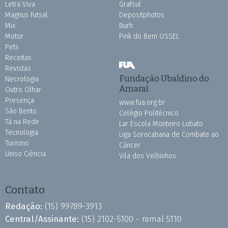
Letra Viva
Grafsul
Magnus Futsal
Depositphotos
Mix
Burh
Motor
Pink do Bem OSSEL
Pets
Receitas
Revistas
Fundação Ubaldino do
Necrologia
Amaral
Outro Olhar
Presença
www.fua.org.br
São Bento
Colégio Politécnico
Tá na Rede
Lar Escola Monteiro Lobato
Tecnologia
Liga Sorocabana de Combate ao
Turismo
Câncer
Uniso Ciência
Vila dos Velhinhos
Contato
Redação:
(15) 99789-3913
Central/Assinante:
(15) 2102-5100 - ramal 5110