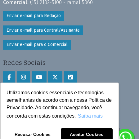
Comercial:
(15) 2102-5100 - ramal 5060
Enviar e-mail para Redação
Enviar e-mail para Central/Assinante
Enviar e-mail para o Comercial
Redes Sociais
Utilizamos cookies essenciais e tecnologias
Faça download do aplicativo
semelhantes de acordo com a nossa Política de
Play Store e App Store
Privacidade. Ao continuar navegando, você
concorda com estas condições.
Saiba mais
Todos os direitos reservados © 2025 Cruzeiro do Sul
Recusar Cookies
Aceitar Cookies