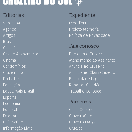
Editorias
Expediente
Sorocaba
Expediente
Agenda
Projeto Memória
Artigos
Política de Privacidade
Brasil
Fale conosco
Canal 1
Casa e Acabamento
Fale com o Cruzeiro
Cinema
Atendimento ao Assinante
Condomínios
Anuncie no Cruzeiro
Cruzeirinho
Anuncie no ClassiCruzeiro
Do Leitor
Publicidade Legal
Educação
Repórter Cidadão
Educa Mais Brasil
Trabalhe Conosco
Esporte
Parceiros
Economia
Editorial
ClassiCruzeiro
Exterior
CruzeiroCard
Guia Saúde
Cruzeiro FM 92.3
Informação Livre
CruxLab