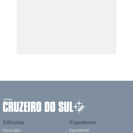
Editorias
Expediente
Sorocaba
Expediente