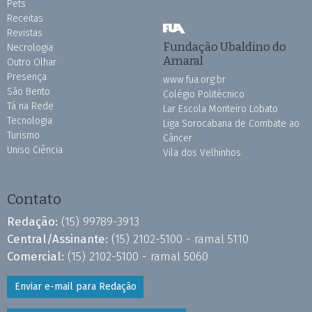
Pets
Receitas
Revistas
Fundação Ubaldino do
Necrologia
Amaral
Outro Olhar
Presença
www.fua.org.br
São Bento
Colégio Politécnico
Tá na Rede
Lar Escola Monteiro Lobato
Tecnologia
Liga Sorocabana de Combate ao
Turismo
Câncer
Uniso Ciência
Vila dos Velhinhos
Contato
Redação:
(15) 99789-3913
Central/Assinante:
(15) 2102-5100 - ramal 5110
Comercial:
(15) 2102-5100 - ramal 5060
Enviar e-mail para Redação