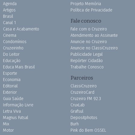
Agenda
Projeto Memória
Artigos
Política de Privacidade
Brasil
Fale conosco
Canal 1
Casa e Acabamento
Fale com o Cruzeiro
Cinema
Atendimento ao Assinante
Condomínios
Anuncie no Cruzeiro
Cruzeirinho
Anuncie no ClassiCruzeiro
Do Leitor
Publicidade Legal
Educação
Repórter Cidadão
Educa Mais Brasil
Trabalhe Conosco
Esporte
Parceiros
Economia
Editorial
ClassiCruzeiro
Exterior
CruzeiroCard
Guia Saúde
Cruzeiro FM 92.3
Informação Livre
CruxLab
Letra Viva
Grafsul
Magnus Futsal
Depositphotos
Mix
Burh
Motor
Pink do Bem OSSEL