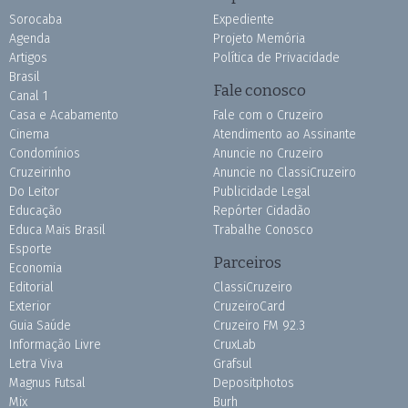
Sorocaba
Expediente
Agenda
Projeto Memória
Artigos
Política de Privacidade
Brasil
Fale conosco
Canal 1
Casa e Acabamento
Fale com o Cruzeiro
Cinema
Atendimento ao Assinante
Condomínios
Anuncie no Cruzeiro
Cruzeirinho
Anuncie no ClassiCruzeiro
Do Leitor
Publicidade Legal
Educação
Repórter Cidadão
Educa Mais Brasil
Trabalhe Conosco
Esporte
Parceiros
Economia
Editorial
ClassiCruzeiro
Exterior
CruzeiroCard
Guia Saúde
Cruzeiro FM 92.3
Informação Livre
CruxLab
Letra Viva
Grafsul
Magnus Futsal
Depositphotos
Mix
Burh