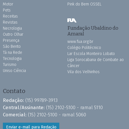
Motor
Pink do Bem OSSEL
Pets
Receitas
Revistas
Fundação Ubaldino do
Necrologia
Amaral
Outro Olhar
Presença
www.fua.org.br
São Bento
Colégio Politécnico
Tá na Rede
Lar Escola Monteiro Lobato
Tecnologia
Liga Sorocabana de Combate ao
Turismo
Câncer
Uniso Ciência
Vila dos Velhinhos
Contato
Redação:
(15) 99789-3913
Central/Assinante:
(15) 2102-5100 - ramal 5110
Comercial:
(15) 2102-5100 - ramal 5060
Enviar e-mail para Redação