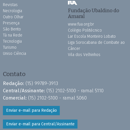
Revistas
Fundação Ubaldino do
Necrologia
Amaral
Outro Olhar
Presença
www.fua.org.br
São Bento
Colégio Politécnico
Tá na Rede
Lar Escola Monteiro Lobato
Tecnologia
Liga Sorocabana de Combate ao
Turismo
Câncer
Uniso Ciência
Vila dos Velhinhos
Contato
Redação:
(15) 99789-3913
Central/Assinante:
(15) 2102-5100 - ramal 5110
Comercial:
(15) 2102-5100 - ramal 5060
Enviar e-mail para Redação
Enviar e-mail para Central/Assinante