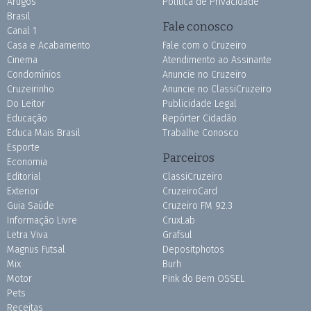
Artigos
Política de Privacidade
Brasil
Fale conosco
Canal 1
Casa e Acabamento
Fale com o Cruzeiro
Cinema
Atendimento ao Assinante
Condomínios
Anuncie no Cruzeiro
Cruzeirinho
Anuncie no ClassiCruzeiro
Do Leitor
Publicidade Legal
Educação
Repórter Cidadão
Educa Mais Brasil
Trabalhe Conosco
Esporte
Parceiros
Economia
Editorial
ClassiCruzeiro
Exterior
CruzeiroCard
Guia Saúde
Cruzeiro FM 92.3
Informação Livre
CruxLab
Letra Viva
Grafsul
Magnus Futsal
Depositphotos
Mix
Burh
Motor
Pink do Bem OSSEL
Pets
Receitas