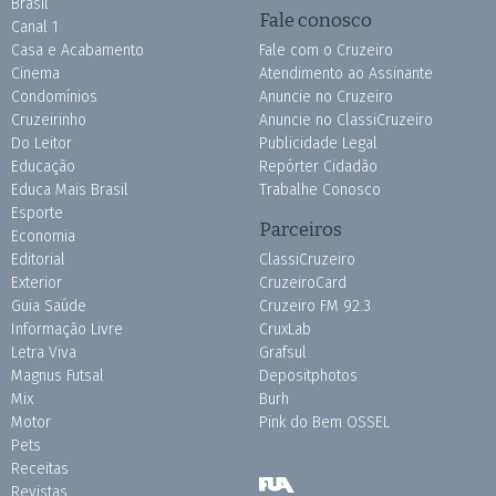
Brasil
Fale conosco
Canal 1
Casa e Acabamento
Fale com o Cruzeiro
Cinema
Atendimento ao Assinante
Condomínios
Anuncie no Cruzeiro
Cruzeirinho
Anuncie no ClassiCruzeiro
Do Leitor
Publicidade Legal
Educação
Repórter Cidadão
Educa Mais Brasil
Trabalhe Conosco
Esporte
Parceiros
Economia
Editorial
ClassiCruzeiro
Exterior
CruzeiroCard
Guia Saúde
Cruzeiro FM 92.3
Informação Livre
CruxLab
Letra Viva
Grafsul
Magnus Futsal
Depositphotos
Mix
Burh
Motor
Pink do Bem OSSEL
Pets
Receitas
Revistas