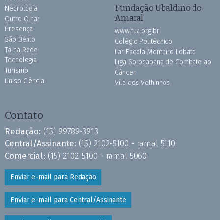
Fundação Ubaldino do
Necrologia
Amaral
Outro Olhar
Presença
www.fua.org.br
São Bento
Colégio Politécnico
Tá na Rede
Lar Escola Monteiro Lobato
Tecnologia
Liga Sorocabana de Combate ao
Turismo
Câncer
Uniso Ciência
Vila dos Velhinhos
Contato
Redação:
(15) 99789-3913
Central/Assinante:
(15) 2102-5100 - ramal 5110
Comercial:
(15) 2102-5100 - ramal 5060
Enviar e-mail para Redação
Enviar e-mail para Central/Assinante