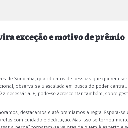
vira exceção e motivo de prêmio
es de Sorocaba, quando atos de pessoas que querem ser
cional, observa-se a escalada em busca do poder central,
faz necessária. E, pode-se acrescentar também, sobre ges
ramos, destacamos e até premiamos a regra. Espera-se 
arefas com cuidado e dedicação. Mas isso se tornou muit
passar a perna” tornaram-se valores de quem é esperto e 