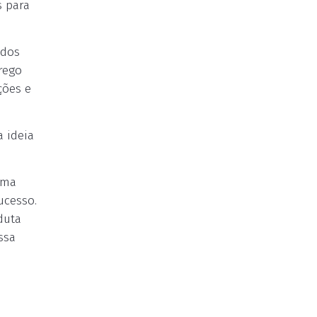
s para
 dos
rego
ções e
 ideia
uma
ucesso.
duta
ssa