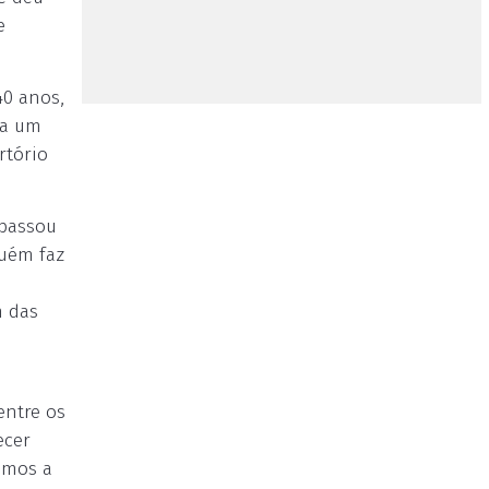
e
40 anos,
ha um
rtório
 passou
guém faz
m das
entre os
ecer
emos a