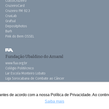
ClassiCruzeiro
CruzeiroCard
Cruzeiro FM 92.3
CruxLab
Grafsul
Depositphotos
Burh
Pink do Bem OSSEL
Fundação Ubaldino do Amaral
www.fua.org.br
Colégio Politécnico
Lar Escola Monteiro Lobato
Liga Sorocabana de Combate ao Câncer
Vila dos Velhinhos
antes de acordo com a nossa Política de Privacidade. Ao cont
Saiba mais