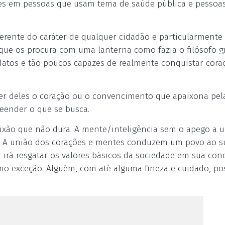
ntes em pessoas que usam tema de saúde pública e pessoa
erente do caráter de qualquer cidadão e particularmente
ue os procura com uma lanterna como fazia o filósofo g
idatos e tão poucos capazes de realmente conquistar cora
er deles o coração ou o convencimento que apaixona pela
reender o que se busca.
xão que não dura. A mente/inteligência sem o apego a 
os. A união dos corações e mentes conduzem um povo ao s
irá resgatar os valores básicos da sociedade em sua con
mo exceção. Alguém, com até alguma fineza e cuidado, po