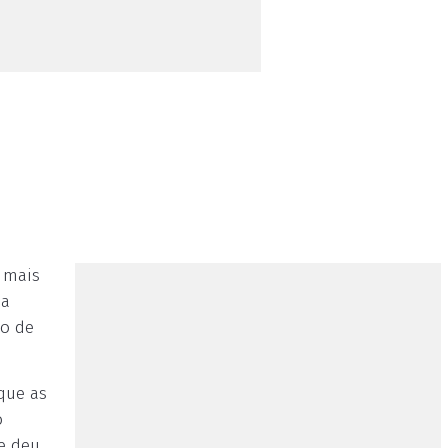
 mais
 a
to de
que as
o
se deu