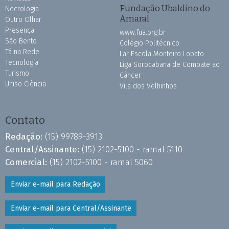
Fundação Ubaldino do
Necrologia
Amaral
Outro Olhar
Presença
www.fua.org.br
São Bento
Colégio Politécnico
Tá na Rede
Lar Escola Monteiro Lobato
Tecnologia
Liga Sorocabana de Combate ao
Turismo
Câncer
Uniso Ciência
Vila dos Velhinhos
Contato
Redação:
(15) 99789-3913
Central/Assinante:
(15) 2102-5100 - ramal 5110
Comercial:
(15) 2102-5100 - ramal 5060
Enviar e-mail para Redação
Enviar e-mail para Central/Assinante