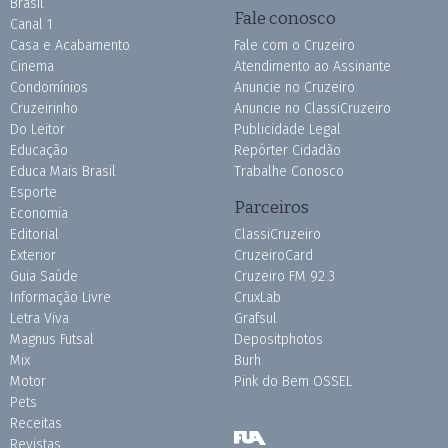
Brasil
Fale conosco
Canal 1
Casa e Acabamento
Fale com o Cruzeiro
Cinema
Atendimento ao Assinante
Condomínios
Anuncie no Cruzeiro
Cruzeirinho
Anuncie no ClassiCruzeiro
Do Leitor
Publicidade Legal
Educação
Repórter Cidadão
Educa Mais Brasil
Trabalhe Conosco
Esporte
Parceiros
Economia
Editorial
ClassiCruzeiro
Exterior
CruzeiroCard
Guia Saúde
Cruzeiro FM 92.3
Informação Livre
CruxLab
Letra Viva
Grafsul
Magnus Futsal
Depositphotos
Mix
Burh
Motor
Pink do Bem OSSEL
Pets
Receitas
Revistas