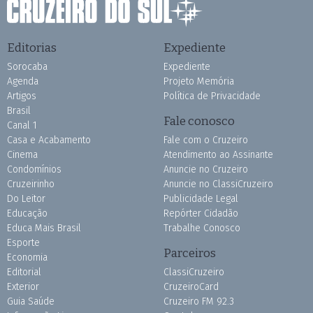
Editorias
Expediente
Sorocaba
Expediente
Agenda
Projeto Memória
Artigos
Política de Privacidade
Brasil
Fale conosco
Canal 1
Casa e Acabamento
Fale com o Cruzeiro
Cinema
Atendimento ao Assinante
Condomínios
Anuncie no Cruzeiro
Cruzeirinho
Anuncie no ClassiCruzeiro
Do Leitor
Publicidade Legal
Educação
Repórter Cidadão
Educa Mais Brasil
Trabalhe Conosco
Esporte
Parceiros
Economia
Editorial
ClassiCruzeiro
Exterior
CruzeiroCard
Guia Saúde
Cruzeiro FM 92.3