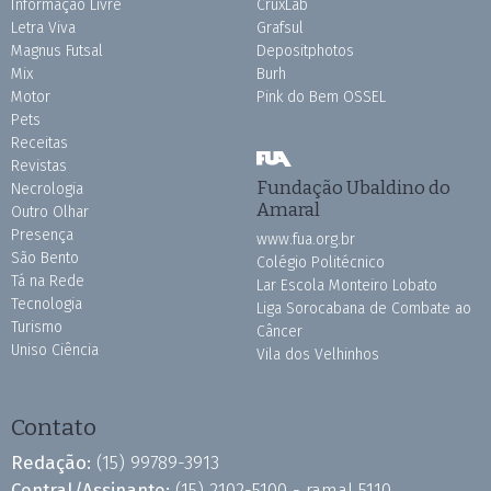
Informação Livre
CruxLab
Letra Viva
Grafsul
Magnus Futsal
Depositphotos
Mix
Burh
Motor
Pink do Bem OSSEL
Pets
Receitas
Revistas
Fundação Ubaldino do
Necrologia
Amaral
Outro Olhar
Presença
www.fua.org.br
São Bento
Colégio Politécnico
Tá na Rede
Lar Escola Monteiro Lobato
Tecnologia
Liga Sorocabana de Combate ao
Turismo
Câncer
Uniso Ciência
Vila dos Velhinhos
Contato
Redação:
(15) 99789-3913
Central/Assinante:
(15) 2102-5100 - ramal 5110