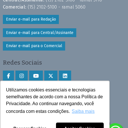
Comercial:
(15) 2102-5100 - ramal 5060
Enviar e-mail para Redação
Enviar e-mail para Central/Assinante
Enviar e-mail para o Comercial
Redes Sociais
Utilizamos cookies essenciais e tecnologias
Faça download do aplicativo
semelhantes de acordo com a nossa Política de
Privacidade. Ao continuar navegando, você
Play Store e App Store
concorda com estas condições.
Saiba mais
Todos os direitos reservados © 2025 Cruzeiro do Sul