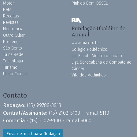
Motor
Pink do Bem OSSEL
Pets
Receitas
Revistas
Fundação Ubaldino do
Necrologia
Amaral
Outro Olhar
Presença
www.fua.org.br
São Bento
Colégio Politécnico
Tá na Rede
Lar Escola Monteiro Lobato
Tecnologia
Liga Sorocabana de Combate ao
Turismo
Câncer
Uniso Ciência
Vila dos Velhinhos
Contato
Redação:
(15) 99789-3913
Central/Assinante:
(15) 2102-5100 - ramal 5110
Comercial:
(15) 2102-5100 - ramal 5060
Enviar e-mail para Redação