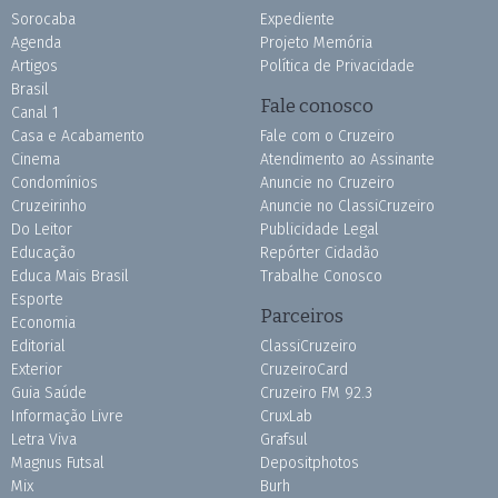
Sorocaba
Expediente
Agenda
Projeto Memória
Artigos
Política de Privacidade
Brasil
Fale conosco
Canal 1
Casa e Acabamento
Fale com o Cruzeiro
Cinema
Atendimento ao Assinante
Condomínios
Anuncie no Cruzeiro
Cruzeirinho
Anuncie no ClassiCruzeiro
Do Leitor
Publicidade Legal
Educação
Repórter Cidadão
Educa Mais Brasil
Trabalhe Conosco
Esporte
Parceiros
Economia
Editorial
ClassiCruzeiro
Exterior
CruzeiroCard
Guia Saúde
Cruzeiro FM 92.3
Informação Livre
CruxLab
Letra Viva
Grafsul
Magnus Futsal
Depositphotos
Mix
Burh