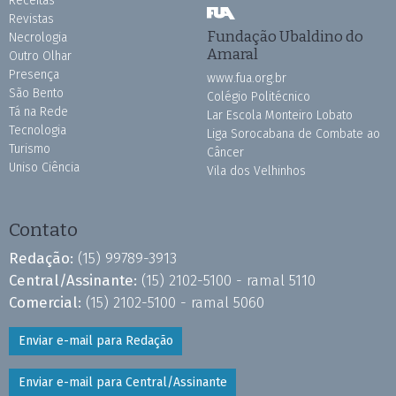
Receitas
Revistas
Fundação Ubaldino do
Necrologia
Amaral
Outro Olhar
Presença
www.fua.org.br
São Bento
Colégio Politécnico
Tá na Rede
Lar Escola Monteiro Lobato
Tecnologia
Liga Sorocabana de Combate ao
Turismo
Câncer
Uniso Ciência
Vila dos Velhinhos
Contato
Redação:
(15) 99789-3913
Central/Assinante:
(15) 2102-5100 - ramal 5110
Comercial:
(15) 2102-5100 - ramal 5060
Enviar e-mail para Redação
Enviar e-mail para Central/Assinante