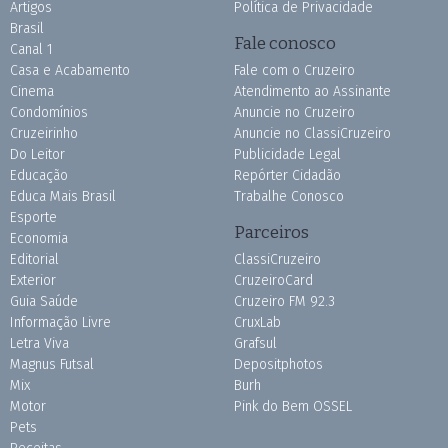
Artigos
Política de Privacidade
Brasil
Fale conosco
Canal 1
Casa e Acabamento
Fale com o Cruzeiro
Cinema
Atendimento ao Assinante
Condomínios
Anuncie no Cruzeiro
Cruzeirinho
Anuncie no ClassiCruzeiro
Do Leitor
Publicidade Legal
Educação
Repórter Cidadão
Educa Mais Brasil
Trabalhe Conosco
Esporte
Parceiros
Economia
Editorial
ClassiCruzeiro
Exterior
CruzeiroCard
Guia Saúde
Cruzeiro FM 92.3
Informação Livre
CruxLab
Letra Viva
Grafsul
Magnus Futsal
Depositphotos
Mix
Burh
Motor
Pink do Bem OSSEL
Pets