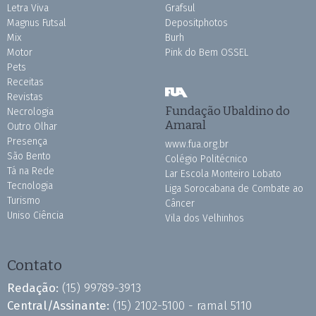
Letra Viva
Grafsul
Magnus Futsal
Depositphotos
Mix
Burh
Motor
Pink do Bem OSSEL
Pets
Receitas
Revistas
Fundação Ubaldino do
Necrologia
Amaral
Outro Olhar
Presença
www.fua.org.br
São Bento
Colégio Politécnico
Tá na Rede
Lar Escola Monteiro Lobato
Tecnologia
Liga Sorocabana de Combate ao
Turismo
Câncer
Uniso Ciência
Vila dos Velhinhos
Contato
Redação:
(15) 99789-3913
Central/Assinante:
(15) 2102-5100 - ramal 5110