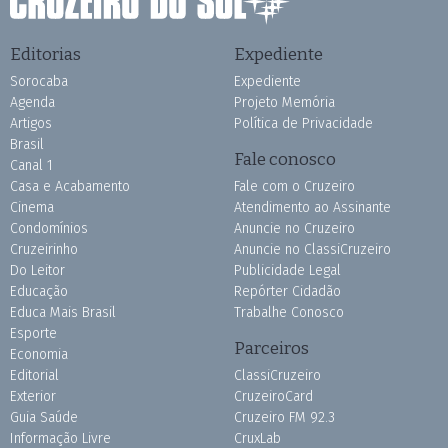
Editorias
Expediente
Sorocaba
Expediente
Agenda
Projeto Memória
Artigos
Política de Privacidade
Brasil
Fale conosco
Canal 1
Casa e Acabamento
Fale com o Cruzeiro
Cinema
Atendimento ao Assinante
Condomínios
Anuncie no Cruzeiro
Cruzeirinho
Anuncie no ClassiCruzeiro
Do Leitor
Publicidade Legal
Educação
Repórter Cidadão
Educa Mais Brasil
Trabalhe Conosco
Esporte
Parceiros
Economia
Editorial
ClassiCruzeiro
Exterior
CruzeiroCard
Guia Saúde
Cruzeiro FM 92.3
Informação Livre
CruxLab