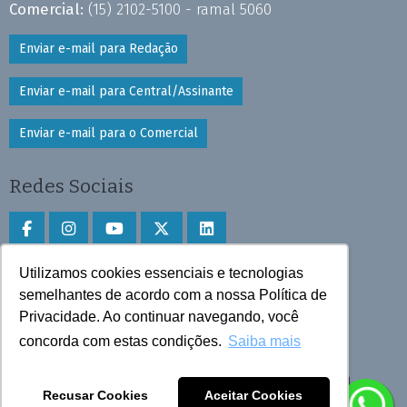
Comercial:
(15) 2102-5100 - ramal 5060
Enviar e-mail para Redação
Enviar e-mail para Central/Assinante
Enviar e-mail para o Comercial
Redes Sociais
Utilizamos cookies essenciais e tecnologias
Faça download do aplicativo
semelhantes de acordo com a nossa Política de
Privacidade. Ao continuar navegando, você
Play Store e App Store
concorda com estas condições.
Saiba mais
Todos os direitos reservados © 2025 Cruzeiro do Sul
Recusar Cookies
Aceitar Cookies