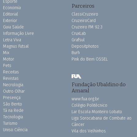
Esporte
Parceiros
Economia
Editorial
ClassiCruzeiro
Exterior
CruzeiroCard
Guia Saúde
Cruzeiro FM 92.3
Informação Livre
CruxLab
Letra Viva
Grafsul
Magnus Futsal
Depositphotos
Mix
Burh
Motor
Pink do Bem OSSEL
Pets
Receitas
Revistas
Fundação Ubaldino do
Necrologia
Amaral
Outro Olhar
Presença
www.fua.org.br
São Bento
Colégio Politécnico
Tá na Rede
Lar Escola Monteiro Lobato
Tecnologia
Liga Sorocabana de Combate ao
Turismo
Câncer
Uniso Ciência
Vila dos Velhinhos