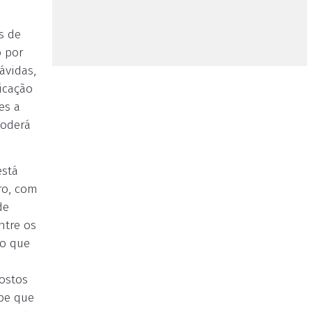
s de
o por
ávidas,
icação
es a
poderá
está
ro, com
de
ntre os
do que
ostos
ipe que