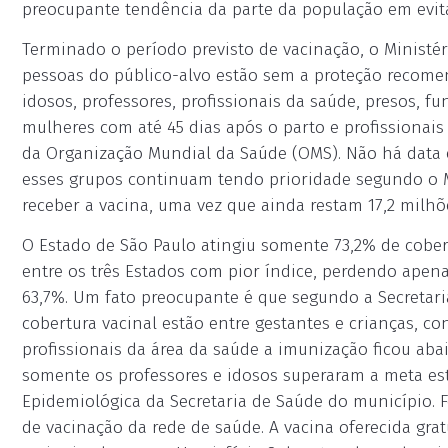
preocupante tendência da parte da população em evita
Terminado o período previsto de vacinação, o Minist
pessoas do público-alvo estão sem a proteção recomen
idosos, professores, profissionais da saúde, presos, fu
mulheres com até 45 dias após o parto e profissionais
da Organização Mundial da Saúde (OMS). Não há data 
esses grupos continuam tendo prioridade segundo o 
receber a vacina, uma vez que ainda restam 17,2 milh
O Estado de São Paulo atingiu somente 73,2% de cobert
entre os três Estados com pior índice, perdendo apena
63,7%. Um fato preocupante é que segundo a Secretari
cobertura vacinal estão entre gestantes e crianças, co
profissionais da área da saúde a imunização ficou aba
somente os professores e idosos superaram a meta es
Epidemiológica da Secretaria de Saúde do município. F
de vacinação da rede de saúde. A vacina oferecida grat