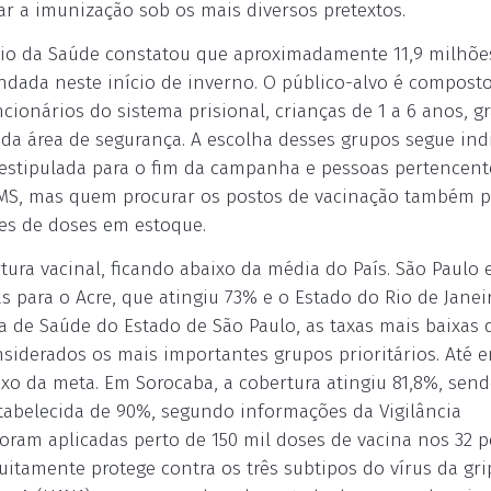
r a imunização sob os mais diversos pretextos.
ério da Saúde constatou que aproximadamente 11,9 milhõe
dada neste início de inverno. O público-alvo é compost
ncionários do sistema prisional, crianças de 1 a 6 anos, gr
 da área de segurança. A escolha desses grupos segue ind
estipulada para o fim da campanha e pessoas pertencent
MS, mas quem procurar os postos de vacinação também 
ões de doses em estoque.
ura vacinal, ficando abaixo da média do País. São Paulo 
s para o Acre, que atingiu 73% e o Estado do Rio de Janei
a de Saúde do Estado de São Paulo, as taxas mais baixas 
nsiderados os mais importantes grupos prioritários. Até e
ixo da meta. Em Sorocaba, a cobertura atingiu 81,8%, sen
tabelecida de 90%, segundo informações da Vigilância
oram aplicadas perto de 150 mil doses de vacina nos 32 p
uitamente protege contra os três subtipos do vírus da gr