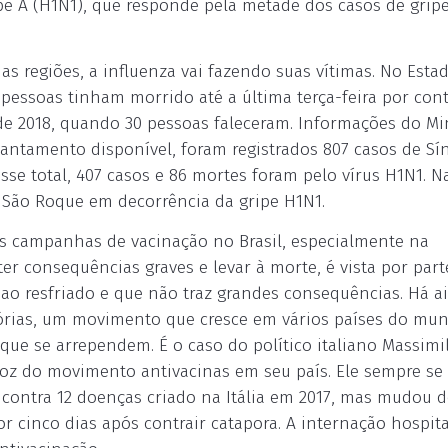
ipe A (H1N1), que responde pela metade dos casos de grip
 regiões, a influenza vai fazendo suas vítimas. No Esta
0 pessoas tinham morrido até a última terça-feira por con
de 2018, quando 30 pessoas faleceram. Informações do Mi
vantamento disponível, foram registrados 807 casos de S
sse total, 407 casos e 86 mortes foram pelo vírus H1N1. N
 São Roque em decorrência da gripe H1N1.
as campanhas de vacinação no Brasil, especialmente na
r consequências graves e levar à morte, é vista por part
o resfriado e que não traz grandes consequências. Há a
tórias, um movimento que cresce em vários países do mu
ue se arrependem. É o caso do político italiano Massimi
voz do movimento antivacinas em seu país. Ele sempre se
 contra 12 doenças criado na Itália em 2017, mas mudou d
r cinco dias após contrair catapora. A internação hospita