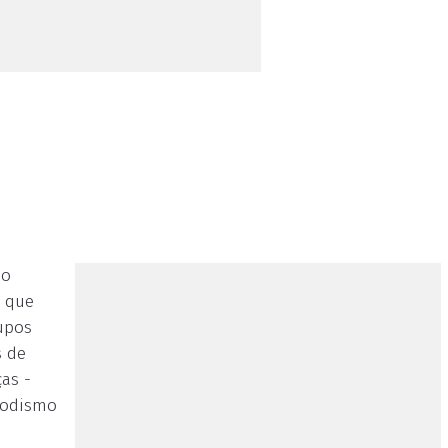
no
a que
upos
s de
as -
omodismo