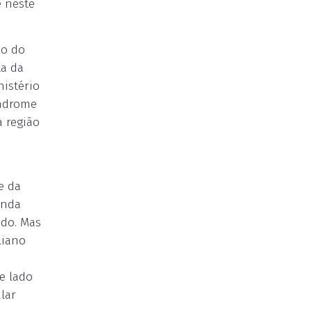
e neste
do do
ta da
nistério
índrome
a região
e da
inda
ndo. Mas
liano
e lado
lar