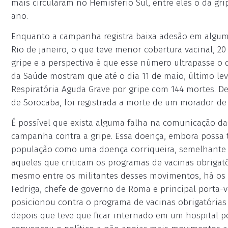
mais circularam no Hemisfério Sul, entre eles o da gr
ano.
Enquanto a campanha registra baixa adesão em algumas
Rio de janeiro, o que teve menor cobertura vacinal, 2
gripe e a perspectiva é que esse número ultrapasse o 
da Saúde mostram que até o dia 11 de maio, último le
Respiratória Aguda Grave por gripe com 144 mortes. De
de Sorocaba, foi registrada a morte de um morador de
É possível que exista alguma falha na comunicação d
campanha contra a gripe. Essa doença, embora possa te
população como uma doença corriqueira, semelhante a
aqueles que criticam os programas de vacinas obriga
mesmo entre os militantes desses movimentos, há os q
Fedriga, chefe de governo de Roma e principal porta-
posicionou contra o programa de vacinas obrigatórias
depois que teve que ficar internado em um hospital po