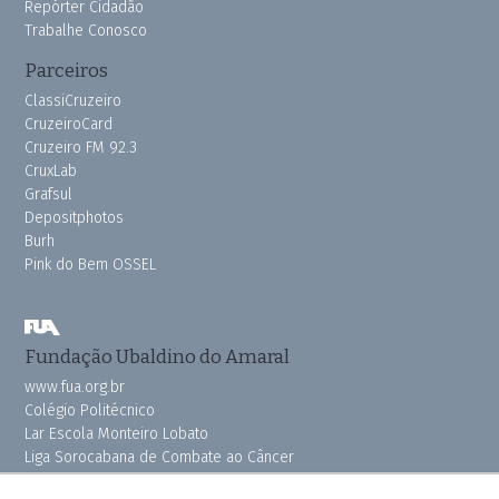
Repórter Cidadão
Trabalhe Conosco
Parceiros
ClassiCruzeiro
CruzeiroCard
Cruzeiro FM 92.3
CruxLab
Grafsul
Depositphotos
Burh
Pink do Bem OSSEL
Fundação Ubaldino do Amaral
www.fua.org.br
Colégio Politécnico
Lar Escola Monteiro Lobato
Liga Sorocabana de Combate ao Câncer
Vila dos Velhinhos