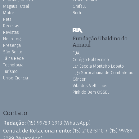
Magnus Futsal
Grafsul
Motor
Burh
Pets
Receitas
Revistas
Fundação Ubaldino do
Necrologia
Amaral
Presença
São Bento
FUA
Tá na Rede
Colégio Politécnico
Tecnologia
Lar Escola Monteiro Lobato
Turismo
Liga Sorocabana de Combate ao
Uniso Ciência
Câncer
Vila dos Velhinhos
Pink do Bem OSSEL
Contato
Redação:
(15) 99789-3913
(WhatsApp)
Central de Relacionamento:
(15) 2102-5110 /
(15) 99789-
2099
(WhatsApp)