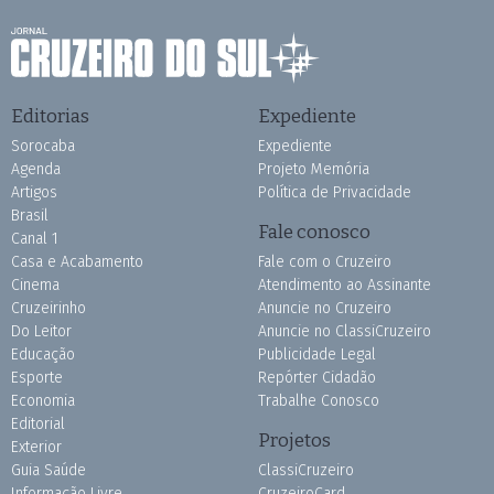
Editorias
Expediente
Sorocaba
Expediente
Agenda
Projeto Memória
Artigos
Política de Privacidade
Brasil
Fale conosco
Canal 1
Casa e Acabamento
Fale com o Cruzeiro
Cinema
Atendimento ao Assinante
Cruzeirinho
Anuncie no Cruzeiro
Do Leitor
Anuncie no ClassiCruzeiro
Educação
Publicidade Legal
Esporte
Repórter Cidadão
Economia
Trabalhe Conosco
Editorial
Projetos
Exterior
Guia Saúde
ClassiCruzeiro
Informação Livre
CruzeiroCard