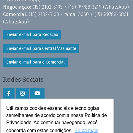
Negociação:
(15) 2102-5195 /
(15) 99788-3219
(WhatsApp)
Comercial:
(15) 2102-5100 - ramal 5060 /
(15) 99789-6861
(WhatsApp)
Enviar e-mail para Redação
Enviar e-mail para Central/Assinante
Enviar e-mail para o Comercial
Redes Sociais
Utilizamos cookies essenciais e tecnologias
Faça download do aplicativo
semelhantes de acordo com a nossa Política de
Play Store e App Store
Privacidade. Ao continuar navegando, você
concorda com estas condições.
Saiba mais