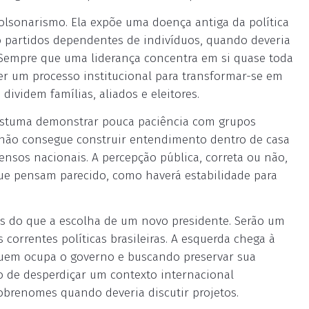
bolsonarismo. Ela expõe uma doença antiga da política
do partidos dependentes de indivíduos, quando deveria
. Sempre que uma liderança concentra em si quase toda
er um processo institucional para transformar-se em
dividem famílias, aliados e eleitores.
costuma demonstrar pouca paciência com grupos
m não consegue construir entendimento dentro de casa
ensos nacionais. A percepção pública, correta ou não,
que pensam parecido, como haverá estabilidade para
is do que a escolha de um novo presidente. Serão um
 correntes políticas brasileiras. A esquerda chega à
quem ocupa o governo e buscando preservar sua
sco de desperdiçar um contexto internacional
sobrenomes quando deveria discutir projetos.