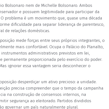
lávio Bolsonaro nem de Michelle Bolsonaro. Ambos
nservador e possuem legitimidade para participar da
ro. O problema é um movimento que, quase uma década
rme dificuldade para separar liderança de parentesco,
ral de relações domésticas.
posição mede forças entre seus próprios integrantes, o
lmente mais confortável. Ocupa o Palácio do Planalto,
 instrumentos administrativos previstos em lei,
ade permanente proporcionada pelo exercício do poder.
 Mas ignorar essa vantagem seria desconhecer o
 oposição desperdiçar um ativo precioso: a unidade.
leição precisa compreender que o tempo da campanha
nicia na construção de consensos internos, na
mitir segurança ao eleitorado. Partidos divididos
ão governar um país naturalmente plural.