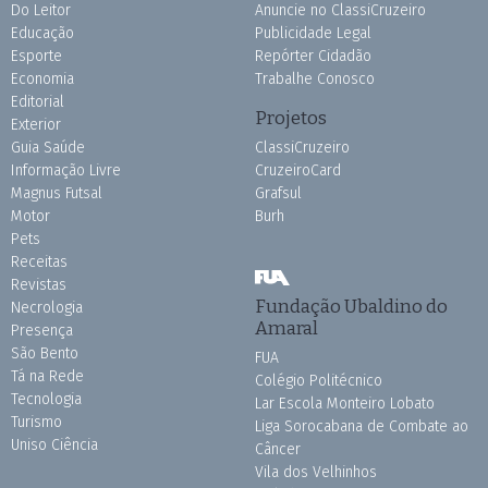
Do Leitor
Anuncie no ClassiCruzeiro
Educação
Publicidade Legal
Esporte
Repórter Cidadão
Economia
Trabalhe Conosco
Editorial
Projetos
Exterior
Guia Saúde
ClassiCruzeiro
Informação Livre
CruzeiroCard
Magnus Futsal
Grafsul
Motor
Burh
Pets
Receitas
Revistas
Fundação Ubaldino do
Necrologia
Amaral
Presença
São Bento
FUA
Tá na Rede
Colégio Politécnico
Tecnologia
Lar Escola Monteiro Lobato
Turismo
Liga Sorocabana de Combate ao
Uniso Ciência
Câncer
Vila dos Velhinhos