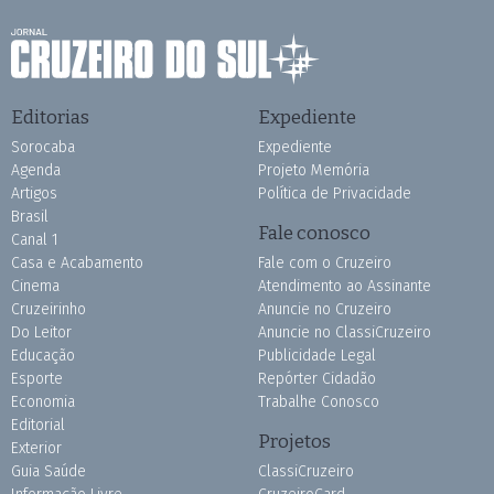
Editorias
Expediente
Sorocaba
Expediente
Agenda
Projeto Memória
Artigos
Política de Privacidade
Brasil
Fale conosco
Canal 1
Casa e Acabamento
Fale com o Cruzeiro
Cinema
Atendimento ao Assinante
Cruzeirinho
Anuncie no Cruzeiro
Do Leitor
Anuncie no ClassiCruzeiro
Educação
Publicidade Legal
Esporte
Repórter Cidadão
Economia
Trabalhe Conosco
Editorial
Projetos
Exterior
Guia Saúde
ClassiCruzeiro