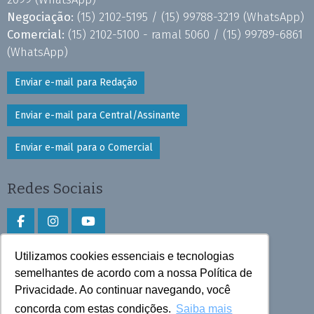
Negociação:
(15) 2102-5195 /
(15) 99788-3219
(WhatsApp)
Comercial:
(15) 2102-5100 - ramal 5060 /
(15) 99789-6861
(WhatsApp)
Enviar e-mail para Redação
Enviar e-mail para Central/Assinante
Enviar e-mail para o Comercial
Redes Sociais
Utilizamos cookies essenciais e tecnologias
Faça download do aplicativo
semelhantes de acordo com a nossa Política de
Play Store e App Store
Privacidade. Ao continuar navegando, você
concorda com estas condições.
Saiba mais