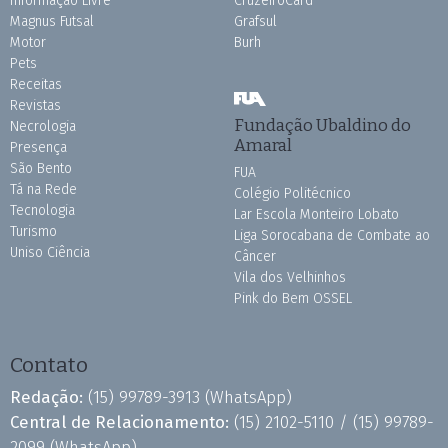
Informação Livre
CruzeiroCard
Magnus Futsal
Grafsul
Motor
Burh
Pets
Receitas
Revistas
Fundação Ubaldino do
Necrologia
Amaral
Presença
São Bento
FUA
Tá na Rede
Colégio Politécnico
Tecnologia
Lar Escola Monteiro Lobato
Turismo
Liga Sorocabana de Combate ao
Uniso Ciência
Câncer
Vila dos Velhinhos
Pink do Bem OSSEL
Contato
Redação:
(15) 99789-3913
(WhatsApp)
Central de Relacionamento:
(15) 2102-5110 /
(15) 99789-
2099
(WhatsApp)