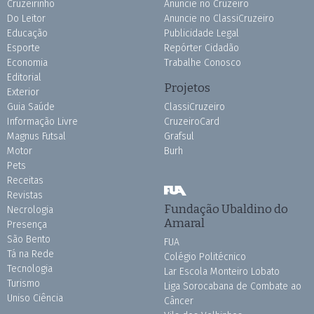
Cruzeirinho
Anuncie no Cruzeiro
Do Leitor
Anuncie no ClassiCruzeiro
Educação
Publicidade Legal
Esporte
Repórter Cidadão
Economia
Trabalhe Conosco
Editorial
Projetos
Exterior
Guia Saúde
ClassiCruzeiro
Informação Livre
CruzeiroCard
Magnus Futsal
Grafsul
Motor
Burh
Pets
Receitas
Revistas
Fundação Ubaldino do
Necrologia
Amaral
Presença
São Bento
FUA
Tá na Rede
Colégio Politécnico
Tecnologia
Lar Escola Monteiro Lobato
Turismo
Liga Sorocabana de Combate ao
Uniso Ciência
Câncer