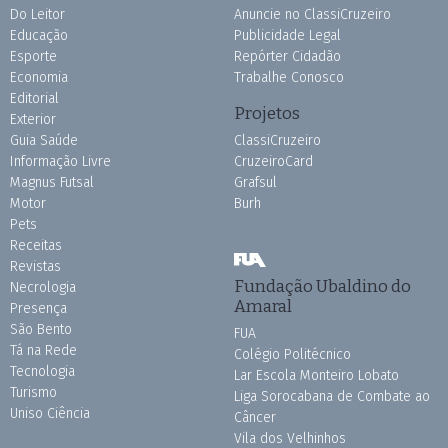
Do Leitor
Anuncie no ClassiCruzeiro
Educação
Publicidade Legal
Esporte
Repórter Cidadão
Economia
Trabalhe Conosco
Editorial
Projetos
Exterior
Guia Saúde
ClassiCruzeiro
Informação Livre
CruzeiroCard
Magnus Futsal
Grafsul
Motor
Burh
Pets
Receitas
Revistas
Fundação Ubaldino do
Necrologia
Amaral
Presença
São Bento
FUA
Tá na Rede
Colégio Politécnico
Tecnologia
Lar Escola Monteiro Lobato
Turismo
Liga Sorocabana de Combate ao
Uniso Ciência
Câncer
Vila dos Velhinhos