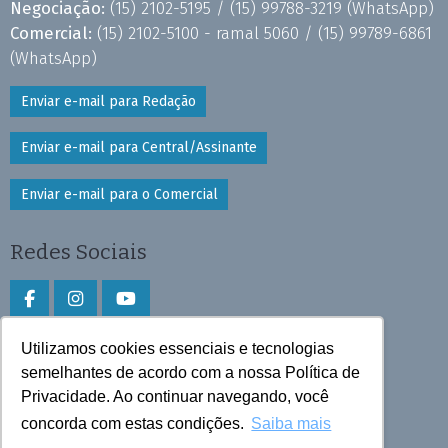
Negociação:
(15) 2102-5195 /
(15) 99788-3219
(WhatsApp)
Comercial:
(15) 2102-5100 - ramal 5060 /
(15) 99789-6861
(WhatsApp)
Enviar e-mail para Redação
Enviar e-mail para Central/Assinante
Enviar e-mail para o Comercial
Redes Sociais
Utilizamos cookies essenciais e tecnologias
Faça download do aplicativo
semelhantes de acordo com a nossa Política de
Privacidade. Ao continuar navegando, você
Play Store e App Store
concorda com estas condições.
Saiba mais