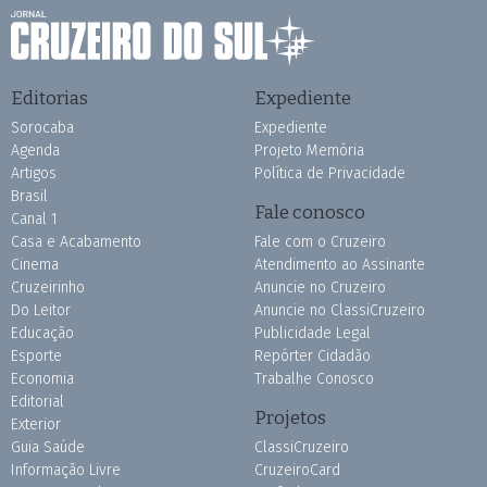
Editorias
Expediente
Sorocaba
Expediente
Agenda
Projeto Memória
Artigos
Política de Privacidade
Brasil
Fale conosco
Canal 1
Casa e Acabamento
Fale com o Cruzeiro
Cinema
Atendimento ao Assinante
Cruzeirinho
Anuncie no Cruzeiro
Do Leitor
Anuncie no ClassiCruzeiro
Educação
Publicidade Legal
Esporte
Repórter Cidadão
Economia
Trabalhe Conosco
Editorial
Projetos
Exterior
Guia Saúde
ClassiCruzeiro
Informação Livre
CruzeiroCard