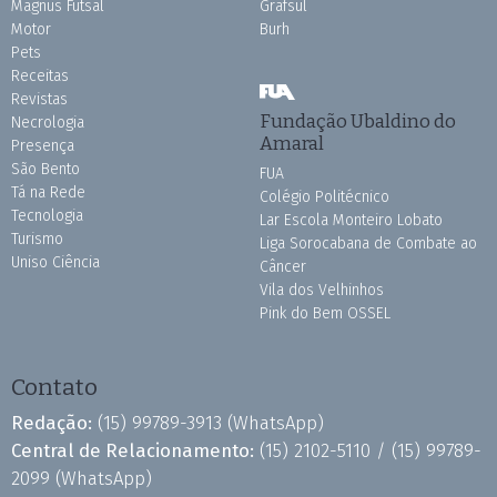
Magnus Futsal
Grafsul
Motor
Burh
Pets
Receitas
Revistas
Fundação Ubaldino do
Necrologia
Amaral
Presença
São Bento
FUA
Tá na Rede
Colégio Politécnico
Tecnologia
Lar Escola Monteiro Lobato
Turismo
Liga Sorocabana de Combate ao
Uniso Ciência
Câncer
Vila dos Velhinhos
Pink do Bem OSSEL
Contato
Redação:
(15) 99789-3913
(WhatsApp)
Central de Relacionamento:
(15) 2102-5110 /
(15) 99789-
2099
(WhatsApp)