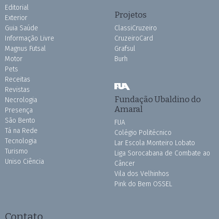
Editorial
Projetos
Exterior
Guia Saúde
ClassiCruzeiro
Informação Livre
CruzeiroCard
Magnus Futsal
Grafsul
Motor
Burh
Pets
Receitas
Revistas
Fundação Ubaldino do
Necrologia
Amaral
Presença
São Bento
FUA
Tá na Rede
Colégio Politécnico
Tecnologia
Lar Escola Monteiro Lobato
Turismo
Liga Sorocabana de Combate ao
Uniso Ciência
Câncer
Vila dos Velhinhos
Pink do Bem OSSEL
Contato