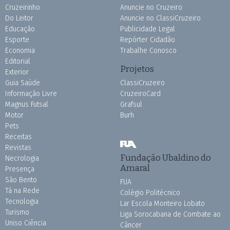
Cruzeirinho
Anuncie no Cruzeiro
Do Leitor
Anuncie no ClassiCruzeiro
Educação
Publicidade Legal
Esporte
Repórter Cidadão
Economia
Trabalhe Conosco
Editorial
Projetos
Exterior
Guia Saúde
ClassiCruzeiro
Informação Livre
CruzeiroCard
Magnus Futsal
Grafsul
Motor
Burh
Pets
Receitas
Revistas
Fundação Ubaldino do
Necrologia
Amaral
Presença
São Bento
FUA
Tá na Rede
Colégio Politécnico
Tecnologia
Lar Escola Monteiro Lobato
Turismo
Liga Sorocabana de Combate ao
Uniso Ciência
Câncer