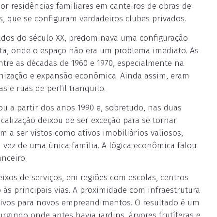
or residências familiares em canteiros de obras de
os, que se configuram verdadeiros clubes privados.
eados do século XX, predominava uma configuração
ista, onde o espaço não era um problema imediato. As
ntre as décadas de 1960 e 1970, especialmente na
ização e expansão econômica. Ainda assim, eram
 e ruas de perfil tranquilo.
ou a partir dos anos 1990 e, sobretudo, nas duas
icalização deixou de ser exceção para se tornar
 a ser vistos como ativos imobiliários valiosos,
 vez de uma única família. A lógica econômica falou
nceiro.
xos de serviços, em regiões com escolas, centros
o às principais vias. A proximidade com infraestrutura
tivos para novos empreendimentos. O resultado é um
gindo onde antes havia jardins, árvores frutíferas e