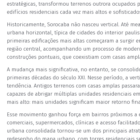
estratégicas, transformou terrenos outrora ocupados p
edifícios residenciais cada vez mais altos e sofisticad
Historicamente, Sorocaba não nasceu vertical. Até m
urbana horizontal, típica de cidades do interior paul
primeiras edificações mais altas começaram a surgir e
região central, acompanhando um processo de modern
construções pontuais, que coexistiam com casas amplas
A mudança mais significativa, no entanto, se consolid
primeiras décadas do século XXI. Nesse período, a vert
tendência. Antigos terrenos com casas amplas passaram
capazes de abrigar múltiplas unidades residenciais em
mais alto: mais unidades significam maior retorno fina
Esse movimento ganhou força em bairros próximos a ei
comerciais, supermercados, clínicas e acesso facilitad
urbana consolidada tornou-se um dos principais atra
redesenho do mapa urbano, com torres residenciais sur