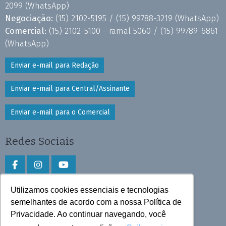
2099
(WhatsApp)
Negociação:
(15) 2102-5195 /
(15) 99788-3219
(WhatsApp)
Comercial:
(15) 2102-5100 - ramal 5060 /
(15) 99789-6861
(WhatsApp)
Enviar e-mail para Redação
Enviar e-mail para Central/Assinante
Enviar e-mail para o Comercial
Redes Sociais
Utilizamos cookies essenciais e tecnologias
Faça download do aplicativo
semelhantes de acordo com a nossa Política de
Privacidade. Ao continuar navegando, você
Play Store e App Store