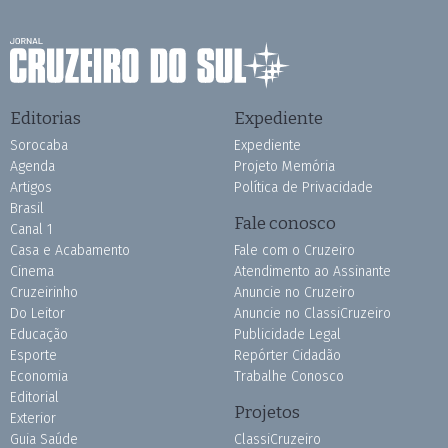
Editorias
Expediente
Sorocaba
Expediente
Agenda
Projeto Memória
Artigos
Política de Privacidade
Brasil
Fale conosco
Canal 1
Casa e Acabamento
Fale com o Cruzeiro
Cinema
Atendimento ao Assinante
Cruzeirinho
Anuncie no Cruzeiro
Do Leitor
Anuncie no ClassiCruzeiro
Educação
Publicidade Legal
Esporte
Repórter Cidadão
Economia
Trabalhe Conosco
Editorial
Projetos
Exterior
Guia Saúde
ClassiCruzeiro