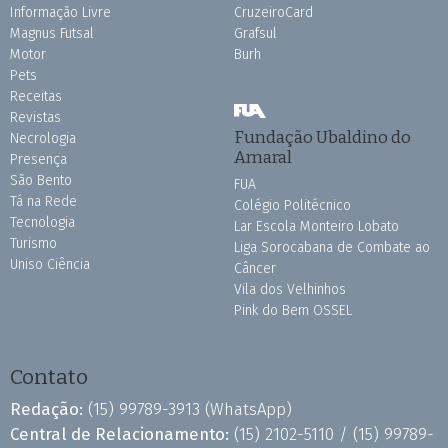
Informação Livre
CruzeiroCard
Magnus Futsal
Grafsul
Motor
Burh
Pets
Receitas
Revistas
Fundação Ubaldino do
Necrologia
Amaral
Presença
São Bento
FUA
Tá na Rede
Colégio Politécnico
Tecnologia
Lar Escola Monteiro Lobato
Turismo
Liga Sorocabana de Combate ao
Uniso Ciência
Câncer
Vila dos Velhinhos
Pink do Bem OSSEL
Contato
Redação:
(15) 99789-3913
(WhatsApp)
Central de Relacionamento:
(15) 2102-5110 /
(15) 99789-