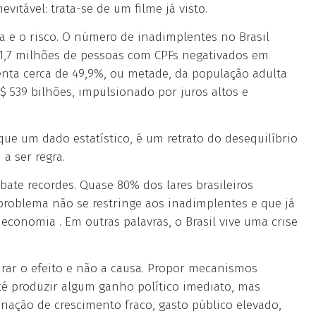
vitável: trata-se de um filme já visto.
 e o risco. O número de inadimplentes no Brasil
1,7 milhões de pessoas com CPFs negativados em
enta cerca de 49,9%, ou metade, da população adulta
$ 539 bilhões, impulsionado por juros altos e
que um dado estatístico, é um retrato do desequilíbrio
a ser regra.
ate recordes. Quase 80% dos lares brasileiros
problema não se restringe aos inadimplentes e que já
conomia . Em outras palavras, o Brasil vive uma crise
irar o efeito e não a causa. Propor mecanismos
té produzir algum ganho político imediato, mas
nação de crescimento fraco, gasto público elevado,