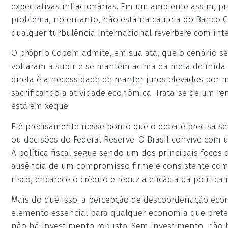
expectativas inflacionárias. Em um ambiente assim, p
problema, no entanto, não está na cautela do Banco Ce
qualquer turbulência internacional reverbere com int
O próprio Copom admite, em sua ata, que o cenário se 
voltaram a subir e se mantêm acima da meta definida
direta é a necessidade de manter juros elevados por 
sacrificando a atividade econômica. Trata-se de um r
está em xeque.
E é precisamente nesse ponto que o debate precisa se
ou decisões do Federal Reserve. O Brasil convive com 
A política fiscal segue sendo um dos principais focos 
ausência de um compromisso firme e consistente com o
risco, encarece o crédito e reduz a eficácia da política
Mais do que isso: a percepção de descoordenação econô
elemento essencial para qualquer economia que preten
não há investimento robusto. Sem investimento, não h