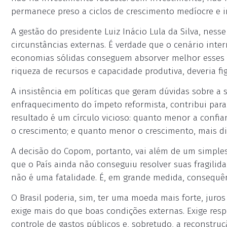
permanece preso a ciclos de crescimento medíocre e in
A gestão do presidente Luiz Inácio Lula da Silva, ness
circunstâncias externas. É verdade que o cenário int
economias sólidas conseguem absorver melhor esses c
riqueza de recursos e capacidade produtiva, deveria fi
A insistência em políticas que geram dúvidas sobre a 
enfraquecimento do ímpeto reformista, contribui pa
resultado é um círculo vicioso: quanto menor a confia
o crescimento; e quanto menor o crescimento, mais difí
A decisão do Copom, portanto, vai além de um simples 
que o País ainda não conseguiu resolver suas fragili
não é uma fatalidade. É, em grande medida, consequên
O Brasil poderia, sim, ter uma moeda mais forte, jur
exige mais do que boas condições externas. Exige respo
controle de gastos públicos e, sobretudo, a reconstruçã