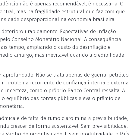
rudência não é apenas recomendável, é necessária. O
ntral, mas na fragilidade estrutural que faz com que
ensidade desproporcional na economia brasileira.
deteriorou rapidamente. Expectativas de inflação
 pelo Conselho Monetário Nacional. A consequência
mais tempo, ampliando o custo da desinflação e
emédio amargo, mas inevitável quando a credibilidade
r aprofundado. Não se trata apenas de guerra, petróleo
um problema recorrente de confiança interna e externa.
de incerteza, como o próprio Banco Central ressalta. A
 equilíbrio das contas públicas eleva o prêmio de
 monetária.
mica e de falta de rumo claro mina a previsibilidade,
da crescer de forma sustentável. Sem previsibilidade,
á ganho de produtividade. E sem produtividade, o País