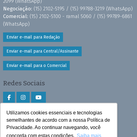
2099
(WhatsApp)
Negociação:
(15) 2102-5195 /
(15) 99788-3219
(WhatsApp)
Comercial:
(15) 2102-5100 - ramal 5060 /
(15) 99789-6861
(WhatsApp)
Enviar e-mail para Redação
Enviar e-mail para Central/Assinante
Enviar e-mail para o Comercial
Redes Sociais
Utilizamos cookies essenciais e tecnologias
Faça download do aplicativo
semelhantes de acordo com a nossa Política de
Privacidade. Ao continuar navegando, você
Play Store e App Store
concorda com estas condições.
Saiba mais