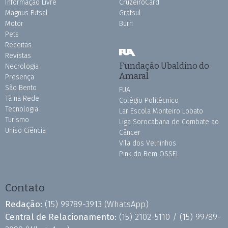
Informação Livre
CruzeiroCard
Magnus Futsal
Grafsul
Motor
Burh
Pets
Receitas
Revistas
Fundação Ubaldino do
Necrologia
Amaral
Presença
São Bento
FUA
Tá na Rede
Colégio Politécnico
Tecnologia
Lar Escola Monteiro Lobato
Turismo
Liga Sorocabana de Combate ao
Uniso Ciência
Câncer
Vila dos Velhinhos
Pink do Bem OSSEL
Contato
Redação:
(15) 99789-3913
(WhatsApp)
Central de Relacionamento:
(15) 2102-5110 /
(15) 99789-