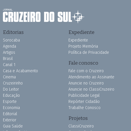
Editorias
Expediente
Sorocaba
Expediente
Agenda
Projeto Memória
Artigos
Política de Privacidade
Brasil
Fale conosco
Canal 1
Casa e Acabamento
Fale com o Cruzeiro
Cinema
Atendimento ao Assinante
Cruzeirinho
Anuncie no Cruzeiro
Do Leitor
Anuncie no ClassiCruzeiro
Educação
Publicidade Legal
Esporte
Repórter Cidadão
Economia
Trabalhe Conosco
Editorial
Projetos
Exterior
Guia Saúde
ClassiCruzeiro