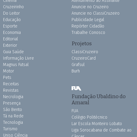
Cinema
Atendimento ao Assinante
Cruzeirinho
Anuncie no Cruzeiro
Do Leitor
Anuncie no ClassiCruzeiro
Educação
Publicidade Legal
Esporte
Repórter Cidadão
Economia
Trabalhe Conosco
Editorial
Projetos
Exterior
Guia Saúde
ClassiCruzeiro
Informação Livre
CruzeiroCard
Magnus Futsal
Grafsul
Motor
Burh
Pets
Receitas
Revistas
Fundação Ubaldino do
Necrologia
Amaral
Presença
São Bento
FUA
Tá na Rede
Colégio Politécnico
Tecnologia
Lar Escola Monteiro Lobato
Turismo
Liga Sorocabana de Combate ao
Uniso Ciência
Câncer