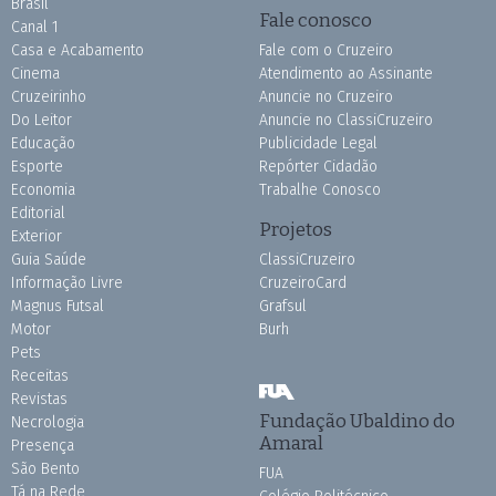
Brasil
Fale conosco
Canal 1
Casa e Acabamento
Fale com o Cruzeiro
Cinema
Atendimento ao Assinante
Cruzeirinho
Anuncie no Cruzeiro
Do Leitor
Anuncie no ClassiCruzeiro
Educação
Publicidade Legal
Esporte
Repórter Cidadão
Economia
Trabalhe Conosco
Editorial
Projetos
Exterior
Guia Saúde
ClassiCruzeiro
Informação Livre
CruzeiroCard
Magnus Futsal
Grafsul
Motor
Burh
Pets
Receitas
Revistas
Fundação Ubaldino do
Necrologia
Amaral
Presença
São Bento
FUA
Tá na Rede