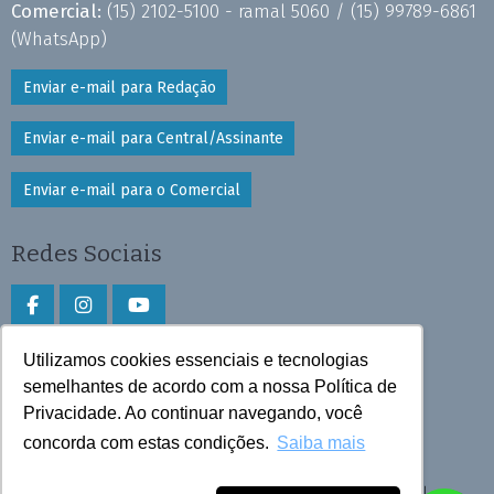
Comercial:
(15) 2102-5100 - ramal 5060 /
(15) 99789-6861
(WhatsApp)
Enviar e-mail para Redação
Enviar e-mail para Central/Assinante
Enviar e-mail para o Comercial
Redes Sociais
Utilizamos cookies essenciais e tecnologias
Faça download do aplicativo
semelhantes de acordo com a nossa Política de
Play Store e App Store
Privacidade. Ao continuar navegando, você
concorda com estas condições.
Saiba mais
Todos os direitos reservados © 2026 Cruzeiro do Sul