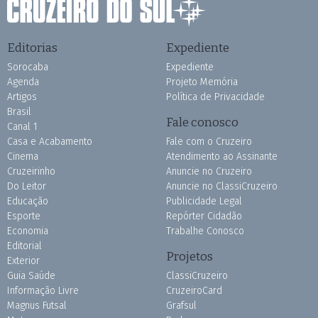
Editorias
Expediente
Sorocaba
Expediente
Agenda
Projeto Memória
Artigos
Política de Privacidade
Brasil
Fale conosco
Canal 1
Casa e Acabamento
Fale com o Cruzeiro
Cinema
Atendimento ao Assinante
Cruzeirinho
Anuncie no Cruzeiro
Do Leitor
Anuncie no ClassiCruzeiro
Educação
Publicidade Legal
Esporte
Repórter Cidadão
Economia
Trabalhe Conosco
Editorial
Projetos
Exterior
Guia Saúde
ClassiCruzeiro
Informação Livre
CruzeiroCard
Magnus Futsal
Grafsul