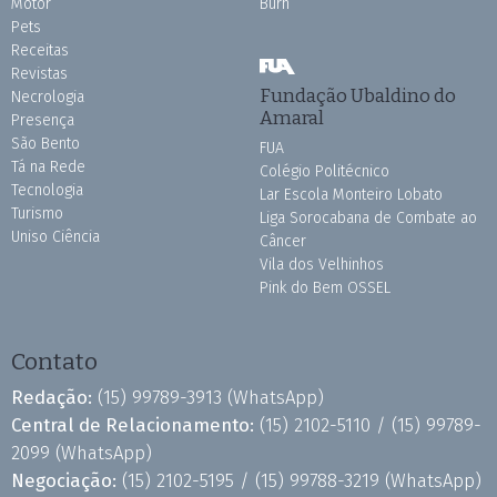
Motor
Burh
Pets
Receitas
Revistas
Fundação Ubaldino do
Necrologia
Amaral
Presença
São Bento
FUA
Tá na Rede
Colégio Politécnico
Tecnologia
Lar Escola Monteiro Lobato
Turismo
Liga Sorocabana de Combate ao
Uniso Ciência
Câncer
Vila dos Velhinhos
Pink do Bem OSSEL
Contato
Redação:
(15) 99789-3913
(WhatsApp)
Central de Relacionamento:
(15) 2102-5110 /
(15) 99789-
2099
(WhatsApp)
Negociação:
(15) 2102-5195 /
(15) 99788-3219
(WhatsApp)