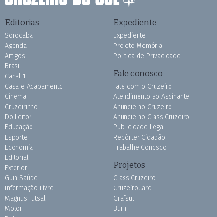
Editorias
Expediente
Sorocaba
Expediente
Agenda
Projeto Memória
Artigos
Política de Privacidade
Brasil
Fale conosco
Canal 1
Casa e Acabamento
Fale com o Cruzeiro
Cinema
Atendimento ao Assinante
Cruzeirinho
Anuncie no Cruzeiro
Do Leitor
Anuncie no ClassiCruzeiro
Educação
Publicidade Legal
Esporte
Repórter Cidadão
Economia
Trabalhe Conosco
Editorial
Projetos
Exterior
Guia Saúde
ClassiCruzeiro
Informação Livre
CruzeiroCard
Magnus Futsal
Grafsul
Motor
Burh