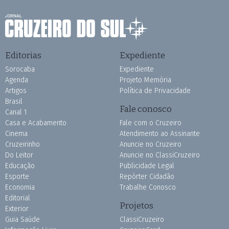
Editorias
Expediente
Sorocaba
Expediente
Agenda
Projeto Memória
Artigos
Política de Privacidade
Brasil
Fale conosco
Canal 1
Casa e Acabamento
Fale com o Cruzeiro
Cinema
Atendimento ao Assinante
Cruzeirinho
Anuncie no Cruzeiro
Do Leitor
Anuncie no ClassiCruzeiro
Educação
Publicidade Legal
Esporte
Repórter Cidadão
Economia
Trabalhe Conosco
Editorial
Projetos
Exterior
Guia Saúde
ClassiCruzeiro