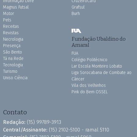
Informação Livre
CruzeiroCard
Magnus Futsal
Grafsul
Motor
Burh
Pets
Receitas
Revistas
Fundação Ubaldino do
Necrologia
Amaral
Presença
São Bento
FUA
Tá na Rede
Colégio Politécnico
Tecnologia
Lar Escola Monteiro Lobato
Turismo
Liga Sorocabana de Combate ao
Uniso Ciência
Câncer
Vila dos Velhinhos
Pink do Bem OSSEL
Contato
Redação:
(15) 99789-3913
Central/Assinante:
(15) 2102-5100 - ramal 5110