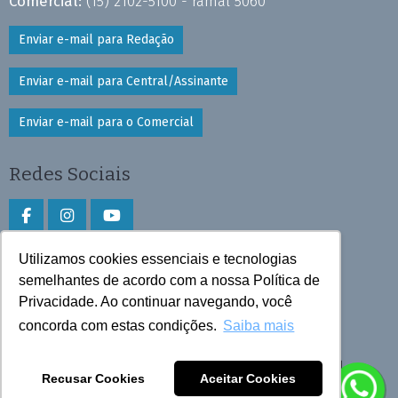
Comercial:
(15) 2102-5100 - ramal 5060
Enviar e-mail para Redação
Enviar e-mail para Central/Assinante
Enviar e-mail para o Comercial
Redes Sociais
Utilizamos cookies essenciais e tecnologias
Faça download do aplicativo
semelhantes de acordo com a nossa Política de
Privacidade. Ao continuar navegando, você
Play Store e App Store
concorda com estas condições.
Saiba mais
Todos os direitos reservados © 2025 Cruzeiro do Sul
Recusar Cookies
Aceitar Cookies