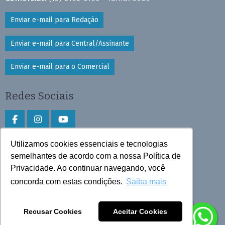
Enviar e-mail para Redação
Enviar e-mail para Central/Assinante
Enviar e-mail para o Comercial
Redes Sociais
Utilizamos cookies essenciais e tecnologias
Faça download do aplicativo
semelhantes de acordo com a nossa Política de
Privacidade. Ao continuar navegando, você
Play Store e App Store
concorda com estas condições.
Saiba mais
Todos os direitos reservados © 2025 Cruzeiro do Sul
Recusar Cookies
Aceitar Cookies