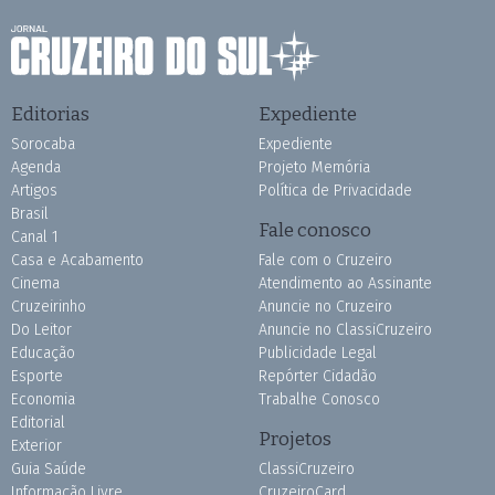
Editorias
Expediente
Sorocaba
Expediente
Agenda
Projeto Memória
Artigos
Política de Privacidade
Brasil
Fale conosco
Canal 1
Casa e Acabamento
Fale com o Cruzeiro
Cinema
Atendimento ao Assinante
Cruzeirinho
Anuncie no Cruzeiro
Do Leitor
Anuncie no ClassiCruzeiro
Educação
Publicidade Legal
Esporte
Repórter Cidadão
Economia
Trabalhe Conosco
Editorial
Projetos
Exterior
Guia Saúde
ClassiCruzeiro
Informação Livre
CruzeiroCard