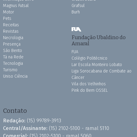
Magnus Futsal
Grafsul
Motor
Burh
Pets
Receitas
Revistas
Fundação Ubaldino do
Necrologia
Amaral
Presença
São Bento
FUA
Tá na Rede
Colégio Politécnico
Tecnologia
Lar Escola Monteiro Lobato
Turismo
Liga Sorocabana de Combate ao
Uniso Ciência
Câncer
Vila dos Velhinhos
Pink do Bem OSSEL
Contato
Redação:
(15) 99789-3913
Central/Assinante:
(15) 2102-5100 - ramal 5110
Comercial:
(15) 2102-5100 - ramal 5060