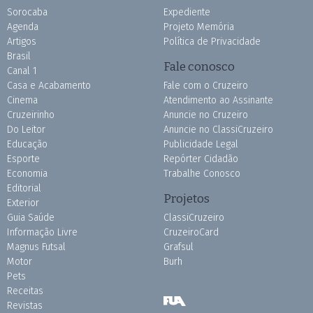
Sorocaba
Expediente
Agenda
Projeto Memória
Artigos
Política de Privacidade
Brasil
Fale conosco
Canal 1
Casa e Acabamento
Fale com o Cruzeiro
Cinema
Atendimento ao Assinante
Cruzeirinho
Anuncie no Cruzeiro
Do Leitor
Anuncie no ClassiCruzeiro
Educação
Publicidade Legal
Esporte
Repórter Cidadão
Economia
Trabalhe Conosco
Editorial
Projetos
Exterior
Guia Saúde
ClassiCruzeiro
Informação Livre
CruzeiroCard
Magnus Futsal
Grafsul
Motor
Burh
Pets
Receitas
Revistas