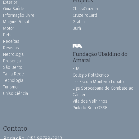
Projetos
Exterior
Guia Saúde
ClassiCruzeiro
Informação Livre
CruzeiroCard
Magnus Futsal
Grafsul
Motor
Burh
Pets
Receitas
Revistas
Fundação Ubaldino do
Necrologia
Amaral
Presença
São Bento
FUA
Tá na Rede
Colégio Politécnico
Tecnologia
Lar Escola Monteiro Lobato
Turismo
Liga Sorocabana de Combate ao
Uniso Ciência
Câncer
Vila dos Velhinhos
Pink do Bem OSSEL
Contato
Redação:
(15) 99789-3913