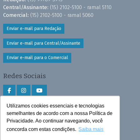
Central/Assinante:
(15) 2102-5100 - ramal 5110
Comercial:
(15) 2102-5100 - ramal 5060
Enviar e-mail para Redação
Enviar e-mail para Central/Assinante
Enviar e-mail para o Comercial
Redes Sociais
Utilizamos cookies essenciais e tecnologias
Faça download do aplicativo
semelhantes de acordo com a nossa Política de
Privacidade. Ao continuar navegando, você
Play Store e App Store
concorda com estas condições.
Saiba mais