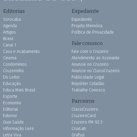
Editorias
Expediente
Sorocaba
Expediente
Agenda
Projeto Memória
Artigos
Política de Privacidade
Brasil
Fale conosco
Canal 1
Casa e Acabamento
Fale com o Cruzeiro
Cinema
Atendimento ao Assinante
Condomínios
Anuncie no Cruzeiro
Cruzeirinho
Anuncie no ClassiCruzeiro
Do Leitor
Publicidade Legal
Educação
Repórter Cidadão
Educa Mais Brasil
Trabalhe Conosco
Esporte
Parceiros
Economia
Editorial
ClassiCruzeiro
Exterior
CruzeiroCard
Guia Saúde
Cruzeiro FM 92.3
Informação Livre
CruxLab
Letra Viva
Grafsul