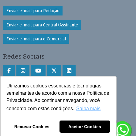
Enviar e-mail para Redação
Enviar e-mail para Central/Assinante
Enviar e-mail para o Comercial
Redes Sociais
Utilizamos cookies essenciais e tecnologias
Faça download do aplicativo
semelhantes de acordo com a nossa Política de
Privacidade. Ao continuar navegando, você
Play Store e App Store
concorda com estas condições.
Saiba mais
Todos os direitos reservados © 2025 Cruzeiro do Sul
Recusar Cookies
Aceitar Cookies