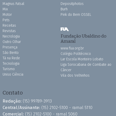
Magnus Futsal
Depositphotos
Mix
Burh
Motor
Pink do Bem OSSEL
Pets
Receitas
Revistas
Fundação Ubaldino do
Necrologia
Amaral
Outro Olhar
Presença
www.fua.org.br
São Bento
Colégio Politécnico
Tá na Rede
Lar Escola Monteiro Lobato
Tecnologia
Liga Sorocabana de Combate ao
Turismo
Câncer
Uniso Ciência
Vila dos Velhinhos
Contato
Redação:
(15) 99789-3913
Central/Assinante:
(15) 2102-5100 - ramal 5110
Comercial:
(15) 2102-5100 - ramal 5060