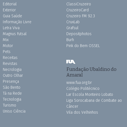
Editorial
ClassiCruzeiro
Exterior
CruzeiroCard
Guia Saúde
Cruzeiro FM 92.3
Informação Livre
CruxLab
Letra Viva
Grafsul
Magnus Futsal
Depositphotos
Mix
Burh
Motor
Pink do Bem OSSEL
Pets
Receitas
Revistas
Fundação Ubaldino do
Necrologia
Amaral
Outro Olhar
Presença
www.fua.org.br
São Bento
Colégio Politécnico
Tá na Rede
Lar Escola Monteiro Lobato
Tecnologia
Liga Sorocabana de Combate ao
Turismo
Câncer
Uniso Ciência
Vila dos Velhinhos