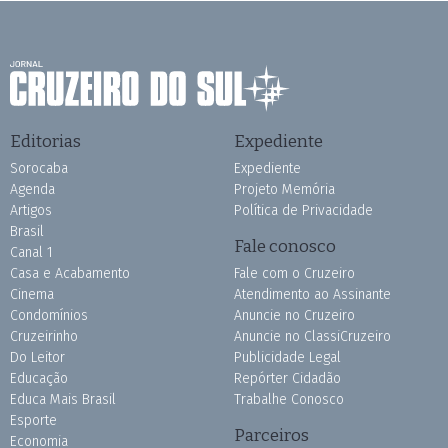
Editorias
Expediente
Sorocaba
Expediente
Agenda
Projeto Memória
Artigos
Política de Privacidade
Brasil
Fale conosco
Canal 1
Casa e Acabamento
Fale com o Cruzeiro
Cinema
Atendimento ao Assinante
Condomínios
Anuncie no Cruzeiro
Cruzeirinho
Anuncie no ClassiCruzeiro
Do Leitor
Publicidade Legal
Educação
Repórter Cidadão
Educa Mais Brasil
Trabalhe Conosco
Esporte
Parceiros
Economia