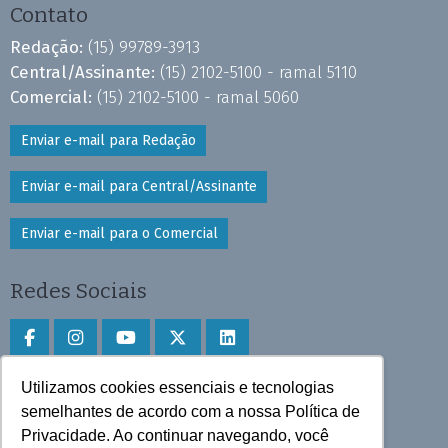
Contato
Redação:
(15) 99789-3913
Central/Assinante:
(15) 2102-5100 - ramal 5110
Comercial:
(15) 2102-5100 - ramal 5060
Enviar e-mail para Redação
Enviar e-mail para Central/Assinante
Enviar e-mail para o Comercial
Redes Sociais
Utilizamos cookies essenciais e tecnologias
Faça download do aplicativo
semelhantes de acordo com a nossa Política de
Privacidade. Ao continuar navegando, você
Play Store e App Store