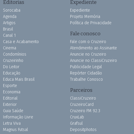
Editorias
Expediente
Sorocaba
Expediente
Agenda
Projeto Memória
Artigos
Política de Privacidade
Brasil
Fale conosco
Canal 1
Casa e Acabamento
Fale com o Cruzeiro
Cinema
Atendimento ao Assinante
Condomínios
Anuncie no Cruzeiro
Cruzeirinho
Anuncie no ClassiCruzeiro
Do Leitor
Publicidade Legal
Educação
Repórter Cidadão
Educa Mais Brasil
Trabalhe Conosco
Esporte
Parceiros
Economia
Editorial
ClassiCruzeiro
Exterior
CruzeiroCard
Guia Saúde
Cruzeiro FM 92.3
Informação Livre
CruxLab
Letra Viva
Grafsul
Magnus Futsal
Depositphotos