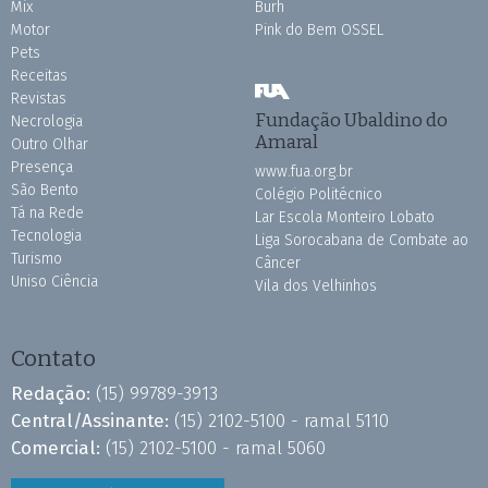
Mix
Burh
Motor
Pink do Bem OSSEL
Pets
Receitas
Revistas
Fundação Ubaldino do
Necrologia
Amaral
Outro Olhar
Presença
www.fua.org.br
São Bento
Colégio Politécnico
Tá na Rede
Lar Escola Monteiro Lobato
Tecnologia
Liga Sorocabana de Combate ao
Turismo
Câncer
Uniso Ciência
Vila dos Velhinhos
Contato
Redação:
(15) 99789-3913
Central/Assinante:
(15) 2102-5100 - ramal 5110
Comercial:
(15) 2102-5100 - ramal 5060