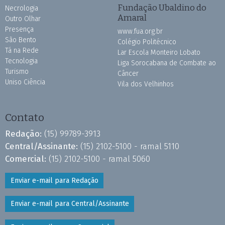
Fundação Ubaldino do
Necrologia
Amaral
Outro Olhar
Presença
www.fua.org.br
São Bento
Colégio Politécnico
Tá na Rede
Lar Escola Monteiro Lobato
Tecnologia
Liga Sorocabana de Combate ao
Turismo
Câncer
Uniso Ciência
Vila dos Velhinhos
Contato
Redação:
(15) 99789-3913
Central/Assinante:
(15) 2102-5100 - ramal 5110
Comercial:
(15) 2102-5100 - ramal 5060
Enviar e-mail para Redação
Enviar e-mail para Central/Assinante