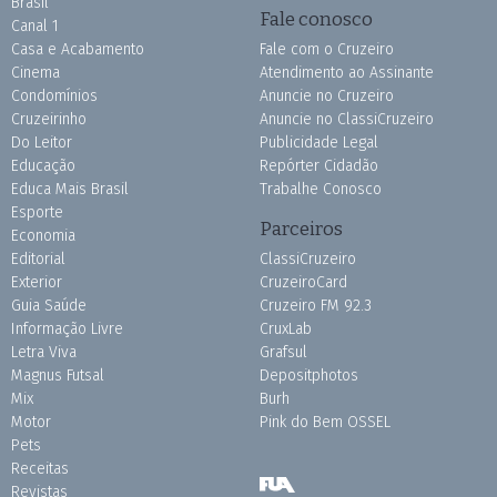
Brasil
Fale conosco
Canal 1
Casa e Acabamento
Fale com o Cruzeiro
Cinema
Atendimento ao Assinante
Condomínios
Anuncie no Cruzeiro
Cruzeirinho
Anuncie no ClassiCruzeiro
Do Leitor
Publicidade Legal
Educação
Repórter Cidadão
Educa Mais Brasil
Trabalhe Conosco
Esporte
Parceiros
Economia
Editorial
ClassiCruzeiro
Exterior
CruzeiroCard
Guia Saúde
Cruzeiro FM 92.3
Informação Livre
CruxLab
Letra Viva
Grafsul
Magnus Futsal
Depositphotos
Mix
Burh
Motor
Pink do Bem OSSEL
Pets
Receitas
Revistas