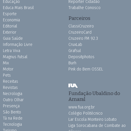
Educação
Repórter Cidadão
Educa Mais Brasil
Trabalhe Conosco
Esporte
Parceiros
Economia
Editorial
ClassiCruzeiro
Exterior
CruzeiroCard
Guia Saúde
Cruzeiro FM 92.3
Informação Livre
CruxLab
Letra Viva
Grafsul
Magnus Futsal
Depositphotos
Mix
Burh
Motor
Pink do Bem OSSEL
Pets
Receitas
Revistas
Fundação Ubaldino do
Necrologia
Amaral
Outro Olhar
Presença
www.fua.org.br
São Bento
Colégio Politécnico
Tá na Rede
Lar Escola Monteiro Lobato
Tecnologia
Liga Sorocabana de Combate ao
Turismo