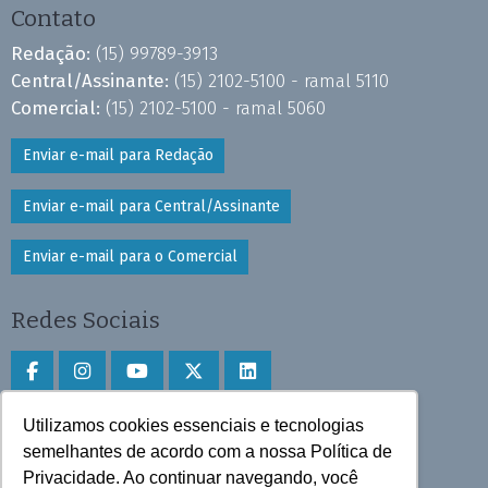
Contato
Redação:
(15) 99789-3913
Central/Assinante:
(15) 2102-5100 - ramal 5110
Comercial:
(15) 2102-5100 - ramal 5060
Enviar e-mail para Redação
Enviar e-mail para Central/Assinante
Enviar e-mail para o Comercial
Redes Sociais
Utilizamos cookies essenciais e tecnologias
Faça download do aplicativo
semelhantes de acordo com a nossa Política de
Play Store e App Store
Privacidade. Ao continuar navegando, você