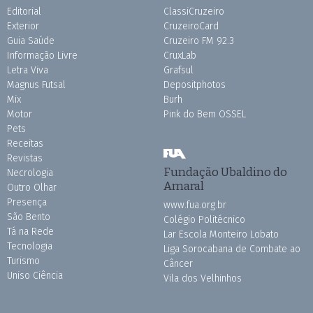
Editorial
ClassiCruzeiro
Exterior
CruzeiroCard
Guia Saúde
Cruzeiro FM 92.3
Informação Livre
CruxLab
Letra Viva
Grafsul
Magnus Futsal
Depositphotos
Mix
Burh
Motor
Pink do Bem OSSEL
Pets
Receitas
Revistas
Fundação Ubaldino do
Necrologia
Amaral
Outro Olhar
Presença
www.fua.org.br
São Bento
Colégio Politécnico
Tá na Rede
Lar Escola Monteiro Lobato
Tecnologia
Liga Sorocabana de Combate ao
Turismo
Câncer
Uniso Ciência
Vila dos Velhinhos