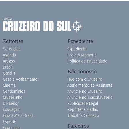
Editorias
Expediente
Sorocaba
Expediente
Agenda
Projeto Memória
Artigos
Política de Privacidade
Brasil
Fale conosco
Canal 1
Casa e Acabamento
Fale com o Cruzeiro
Cinema
Atendimento ao Assinante
Condomínios
Anuncie no Cruzeiro
Cruzeirinho
Anuncie no ClassiCruzeiro
Do Leitor
Publicidade Legal
Educação
Repórter Cidadão
Educa Mais Brasil
Trabalhe Conosco
Esporte
Parceiros
Economia