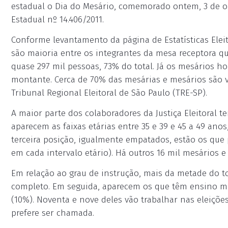
estadual o Dia do Mesário, comemorado ontem, 3 de out
Estadual nº 14.406/2011.
Conforme levantamento da página de Estatísticas Eleito
são maioria entre os integrantes da mesa receptora q
quase 297 mil pessoas, 73% do total. Já os mesários
montante. Cerca de 70% das mesárias e mesários são 
Tribunal Regional Eleitoral de São Paulo (TRE-SP).
A maior parte dos colaboradores da Justiça Eleitoral t
aparecem as faixas etárias entre 35 e 39 e 45 a 49 an
terceira posição, igualmente empatados, estão os que 
em cada intervalo etário). Há outros 16 mil mesários 
Em relação ao grau de instrução, mais da metade do 
completo. Em seguida, aparecem os que têm ensino mé
(10%). Noventa e nove deles vão trabalhar nas eleiçõe
prefere ser chamada.