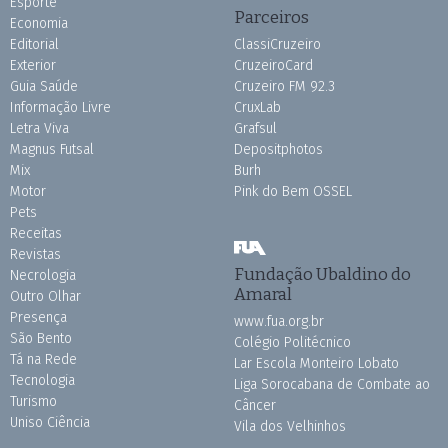
Esporte
Parceiros
Economia
Editorial
ClassiCruzeiro
Exterior
CruzeiroCard
Guia Saúde
Cruzeiro FM 92.3
Informação Livre
CruxLab
Letra Viva
Grafsul
Magnus Futsal
Depositphotos
Mix
Burh
Motor
Pink do Bem OSSEL
Pets
Receitas
Revistas
Fundação Ubaldino do
Necrologia
Amaral
Outro Olhar
Presença
www.fua.org.br
São Bento
Colégio Politécnico
Tá na Rede
Lar Escola Monteiro Lobato
Tecnologia
Liga Sorocabana de Combate ao
Turismo
Câncer
Uniso Ciência
Vila dos Velhinhos