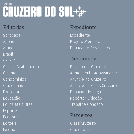
Editorias
Expediente
Sorocaba
Expediente
Agenda
Projeto Memória
Artigos
Política de Privacidade
Brasil
Fale conosco
Canal 1
Casa e Acabamento
Fale com o Cruzeiro
Cinema
Atendimento ao Assinante
Condomínios
Anuncie no Cruzeiro
Cruzeirinho
Anuncie no ClassiCruzeiro
Do Leitor
Publicidade Legal
Educação
Repórter Cidadão
Educa Mais Brasil
Trabalhe Conosco
Esporte
Parceiros
Economia
Editorial
ClassiCruzeiro
Exterior
CruzeiroCard