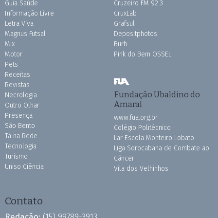
Guia Saúde
Cruzeiro FM 92.3
Informação Livre
CruxLab
Letra Viva
Grafsul
Magnus Futsal
Depositphotos
Mix
Burh
Motor
Pink do Bem OSSEL
Pets
Receitas
Revistas
Fundação Ubaldino do
Necrologia
Amaral
Outro Olhar
Presença
www.fua.org.br
São Bento
Colégio Politécnico
Tá na Rede
Lar Escola Monteiro Lobato
Tecnologia
Liga Sorocabana de Combate ao
Turismo
Câncer
Uniso Ciência
Vila dos Velhinhos
Contato
Redação:
(15) 99789-3913