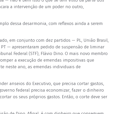
a — não é bem isso o que se tem visto da parte dos
ncara a intervenção de um poder no outro,
mplo dessa desarmonia, com reflexos ainda a serem
ado, em conjunto com dez partidos — PL, União Brasil,
 e PT — apresentaram pedido de suspensão de liminar
bunal Federal (STF), Flávio Dino. O mais novo membro
erromper a execução de emendas impositivas que
te neste ano, as emendas individuais de
der anseios do Executivo, que precisa cortar gastos,
overno federal precisa economizar, fazer o dinheiro
cortar os seus próprios gastos. Então, o corte deve ser
isão de Dino. Afinal, é com dinheiro que conseguem