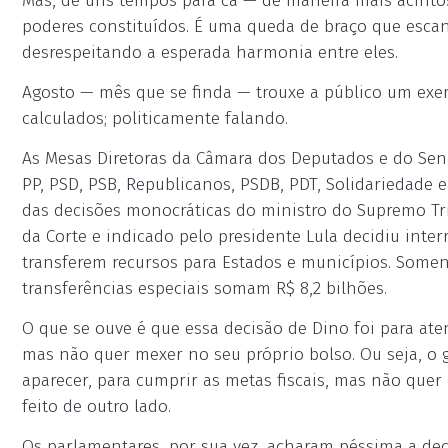
Mas, de uns tempos para cá — de maneira mais acintos
poderes constituídos. É uma queda de braço que esca
desrespeitando a esperada harmonia entre eles.
Agosto — mês que se finda — trouxe a público um exe
calculados; politicamente falando.
As Mesas Diretoras da Câmara dos Deputados e do Sen
PP, PSD, PSB, Republicanos, PSDB, PDT, Solidariedade
das decisões monocráticas do ministro do Supremo Tri
da Corte e indicado pelo presidente Lula decidiu int
transferem recursos para Estados e municípios. Somen
transferências especiais somam R$ 8,2 bilhões.
O que se ouve é que essa decisão de Dino foi para aten
mas não quer mexer no seu próprio bolso. Ou seja, o g
aparecer, para cumprir as metas fiscais, mas não quer 
feito de outro lado.
Os parlamentares, por sua vez, acharam péssima a dec