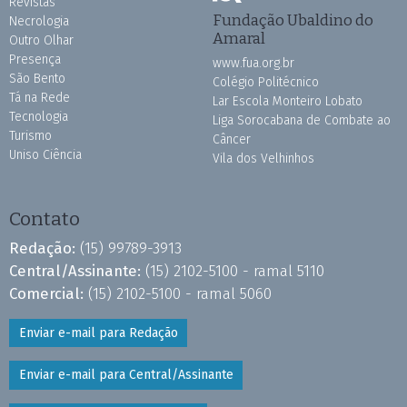
Revistas
Fundação Ubaldino do
Necrologia
Amaral
Outro Olhar
Presença
www.fua.org.br
São Bento
Colégio Politécnico
Tá na Rede
Lar Escola Monteiro Lobato
Tecnologia
Liga Sorocabana de Combate ao
Turismo
Câncer
Uniso Ciência
Vila dos Velhinhos
Contato
Redação:
(15) 99789-3913
Central/Assinante:
(15) 2102-5100 - ramal 5110
Comercial:
(15) 2102-5100 - ramal 5060
Enviar e-mail para Redação
Enviar e-mail para Central/Assinante