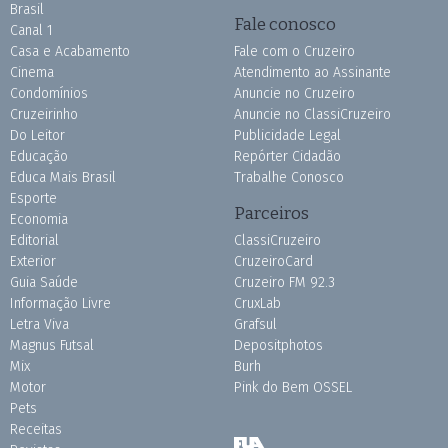
Brasil
Fale conosco
Canal 1
Casa e Acabamento
Fale com o Cruzeiro
Cinema
Atendimento ao Assinante
Condomínios
Anuncie no Cruzeiro
Cruzeirinho
Anuncie no ClassiCruzeiro
Do Leitor
Publicidade Legal
Educação
Repórter Cidadão
Educa Mais Brasil
Trabalhe Conosco
Esporte
Parceiros
Economia
Editorial
ClassiCruzeiro
Exterior
CruzeiroCard
Guia Saúde
Cruzeiro FM 92.3
Informação Livre
CruxLab
Letra Viva
Grafsul
Magnus Futsal
Depositphotos
Mix
Burh
Motor
Pink do Bem OSSEL
Pets
Receitas