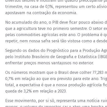
diversos setores e mostram um quadro preocupante par
trimestre, na casa de 0,1%, representou um certo alívi
apostavam na contração da economia.
No acumulado do ano, o PIB deve ficar pouco abaixo 
que a agricultura teve no primeiro semestre. O setor
pelas commodities agrícolas este ano. O problema é q
repetir, nem nossa safra será tão vistosa como a desd
Segundo os dados do Prognóstico para a Produção Agrí
pelo Instituto Brasileiro de Geografia e Estatística (IB
enfrentar preços menos vantajosos no exterior.
Os números mostram que o Brasil deve colher 77,283 m
0,7% em relação ao que era previsto para este ano. Tri
total, a expectativa é que a nossa produção agrícola f
queda de 3,2% em relação a 2023.
Esse movimento, por si só, representa uma notícia rui
menos, o volume de impostos cai e abre uma brecha n