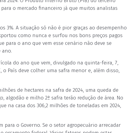
a 2024. O Produto Interno Bruto (PIB) do terceiro
o para o mercado financeiro já que muitos analistas
dos 3%. A situação só não é pior graças ao desempenho
 exportou como nunca e surfou nos bons preços pagos
ue para o ano que vem esse cenário não deve se
e ano.
cola do ano que vem, divulgado na quinta-feira, 7,
GE, o País deve colher uma safra menor e, além disso,
ilhões de hectares na safra de 2024, uma queda de
go, algodão e milho 2ª safra terão redução de área. No
ique na casa dos 306,2 milhões de toneladas em 2024,
m para o Governo. Se o setor agropecuário arrecadar
o orçamento federal. Vários fatores podem estar