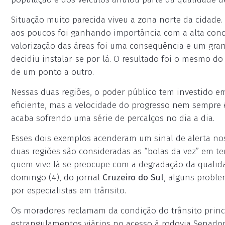
Situação muito parecida viveu a zona norte da cidade.
aos poucos foi ganhando importância com a alta concen
valorização das áreas foi uma consequência e um gra
decidiu instalar-se por lá. O resultado foi o mesmo do
de um ponto a outro.
Nessas duas regiões, o poder público tem investido em
eficiente, mas a velocidade do progresso nem sempre
acaba sofrendo uma série de percalços no dia a dia.
Esses dois exemplos acenderam um sinal de alerta nos
duas regiões são consideradas as “bolas da vez” em t
quem vive lá se preocupe com a degradação da qualid
domingo (4), do jornal
Cruzeiro do Sul
, alguns proble
por especialistas em trânsito.
Os moradores reclamam da condição do trânsito princ
estrangulamentos viários no acesso à rodovia Senador 