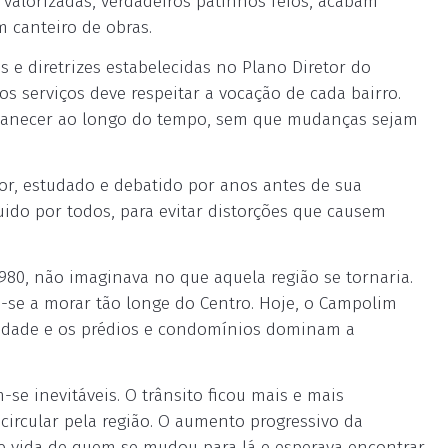
valorizadas, verdadeiros patinhos feios, acabam
canteiro de obras.
s e diretrizes estabelecidas no Plano Diretor do
s serviços deve respeitar a vocação de cada bairro.
rmanecer ao longo do tempo, sem que mudanças sejam
or, estudado e debatido por anos antes de sua
ido por todos, para evitar distorções que causem
80, não imaginava no que aquela região se tornaria.
-se a morar tão longe do Centro. Hoje, o Campolim
cidade e os prédios e condomínios dominam a
se inevitáveis. O trânsito ficou mais e mais
 circular pela região. O aumento progressivo da
e vida de quem se mudou para lá e esperava encontrar.