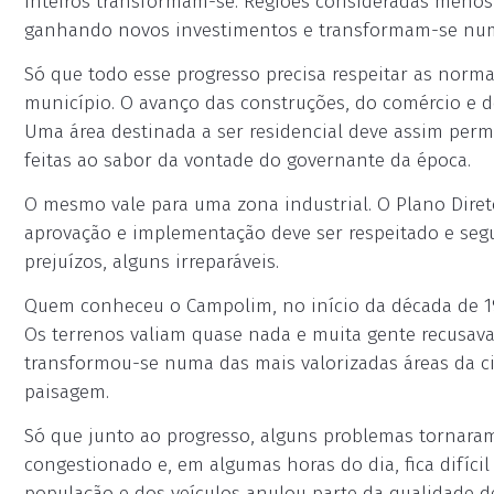
inteiros transformam-se. Regiões consideradas menos 
ganhando novos investimentos e transformam-se num 
Só que todo esse progresso precisa respeitar as norma
município. O avanço das construções, do comércio e do
Uma área destinada a ser residencial deve assim pe
feitas ao sabor da vontade do governante da época.
O mesmo vale para uma zona industrial. O Plano Diret
aprovação e implementação deve ser respeitado e segu
prejuízos, alguns irreparáveis.
Quem conheceu o Campolim, no início da década de 19
Os terrenos valiam quase nada e muita gente recusava
transformou-se numa das mais valorizadas áreas da 
paisagem.
Só que junto ao progresso, alguns problemas tornaram-
congestionado e, em algumas horas do dia, fica difícil
população e dos veículos anulou parte da qualidade d