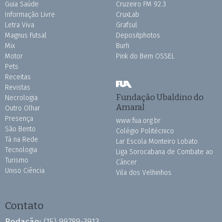
Guia Saúde
Cruzeiro FM 92.3
Informação Livre
CruxLab
Letra Viva
Grafsul
Magnus Futsal
Depositphotos
Mix
Burh
Motor
Pink do Bem OSSEL
Pets
Receitas
Revistas
Fundação Ubaldino do
Necrologia
Amaral
Outro Olhar
Presença
www.fua.org.br
São Bento
Colégio Politécnico
Tá na Rede
Lar Escola Monteiro Lobato
Tecnologia
Liga Sorocabana de Combate ao
Turismo
Câncer
Uniso Ciência
Vila dos Velhinhos
Contato
Redação:
(15) 99789-3913