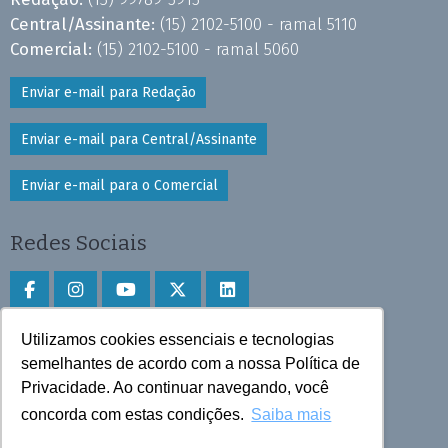
Central/Assinante:
(15) 2102-5100 - ramal 5110
Comercial:
(15) 2102-5100 - ramal 5060
Enviar e-mail para Redação
Enviar e-mail para Central/Assinante
Enviar e-mail para o Comercial
Redes Sociais
Utilizamos cookies essenciais e tecnologias
Faça download do aplicativo
semelhantes de acordo com a nossa Política de
Privacidade. Ao continuar navegando, você
Play Store e App Store
concorda com estas condições.
Saiba mais