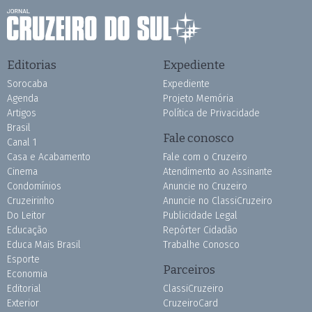
Editorias
Expediente
Sorocaba
Expediente
Agenda
Projeto Memória
Artigos
Política de Privacidade
Brasil
Fale conosco
Canal 1
Casa e Acabamento
Fale com o Cruzeiro
Cinema
Atendimento ao Assinante
Condomínios
Anuncie no Cruzeiro
Cruzeirinho
Anuncie no ClassiCruzeiro
Do Leitor
Publicidade Legal
Educação
Repórter Cidadão
Educa Mais Brasil
Trabalhe Conosco
Esporte
Parceiros
Economia
Editorial
ClassiCruzeiro
Exterior
CruzeiroCard